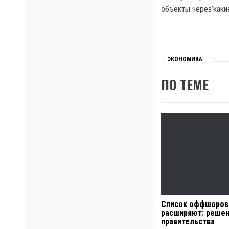
объекты через’каки
ЭКОНОМИКА
ПО ТЕМЕ
Список оффшоров
расширяют: реше
правительства