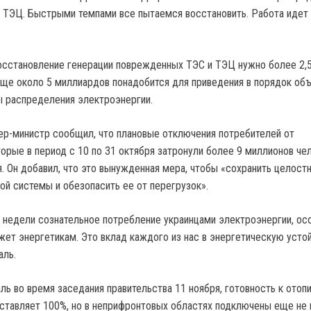
 ТЭЦ. Быстрыми темпами все пытаемся восстановить. Работа идет 
восстановление генерации поврежденных ТЭС и ТЭЦ нужно более 2,
Еще около 5 миллиардов понадобится для приведения в порядок об
 распределения электроэнергии.
ер-министр сообщил, что плановые отключения потребителей от
орые в период с 10 по 31 октября затронули более 9 миллионов чел
. Он добавил, что это вынужденная мера, чтобы «сохранить целост
ой системы и обезопасить ее от перегрузок».
 недели сознательное потребление украинцами электроэнергии, ос
жет энергетикам. Это вклад каждого из нас в энергетическую устой
аль.
ь во время заседания правительства 11 ноября, готовность к отоп
оставляет 100%, но в неприфронтовых областях подключены еще не 