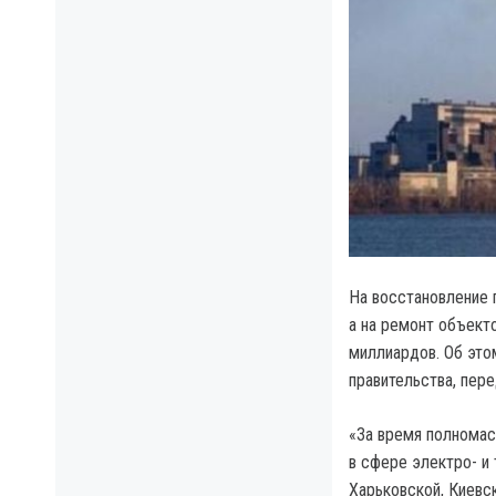
На восстановление 
а на ремонт объект
миллиардов. Об эт
правительства, пере
«За время полномас
в сфере электро- и
Харьковской, Киевс