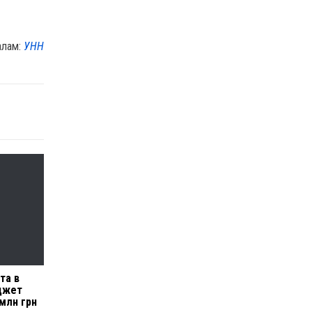
алам:
УНН
та в
джет
млн грн