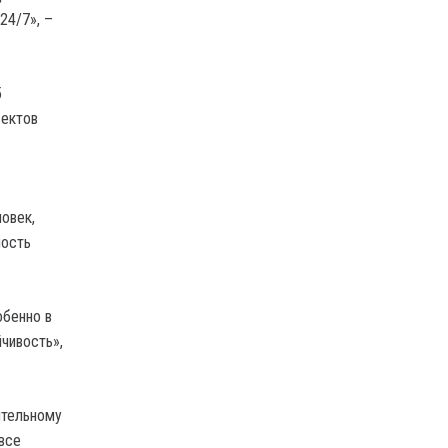
24/7», –
5
ъектов
овек,
ность
обенно в
чивость»,
ительному
все