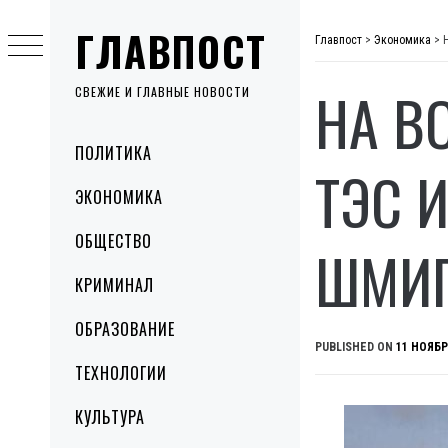
Skip
ГЛАВПОСТ
to
Главпост
>
Экономика
>
content
НА В
СВЕЖИЕ И ГЛАВНЫЕ НОВОСТИ
Primary
ПОЛИТИКА
Menu
ТЭС 
ЭКОНОМИКА
ОБЩЕСТВО
ШМИГ
КРИМИНАЛ
ОБРАЗОВАНИЕ
PUBLISHED ON
11 НОЯБР
ТЕХНОЛОГИИ
КУЛЬТУРА