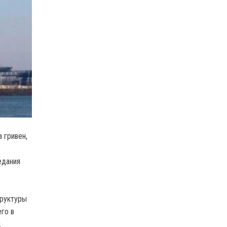
 гривен,
едания
труктуры
го в
д