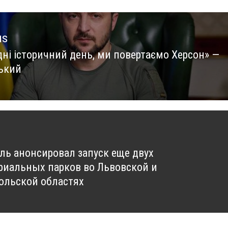
us
дні історичний день, ми повертаємо Херсон» —
us
ький
ь анонсировал запуск еще двух
риальных парков во Львовской и
ольской областях