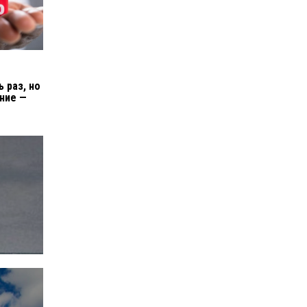
ь раз, но
ние —