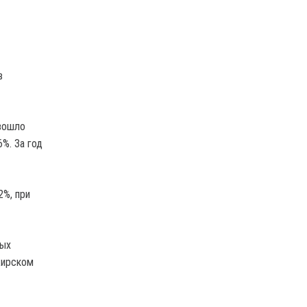
в
изошло
%. За год
2%, при
ных
жирском