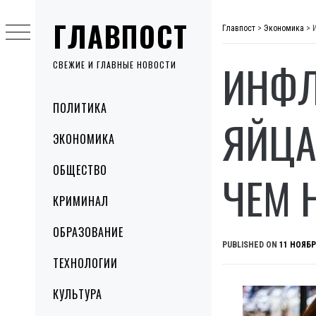
Skip
ГЛАВПОСТ
to
Главпост
>
Экономика
>
content
ИНФЛ
СВЕЖИЕ И ГЛАВНЫЕ НОВОСТИ
Primary
ПОЛИТИКА
Menu
ЯЙЦА
ЭКОНОМИКА
ОБЩЕСТВО
ЧЕМ 
КРИМИНАЛ
ОБРАЗОВАНИЕ
PUBLISHED ON
11 НОЯБР
ТЕХНОЛОГИИ
КУЛЬТУРА