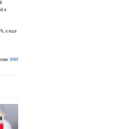
й
ой и
8%, а еще
алам:
УНН