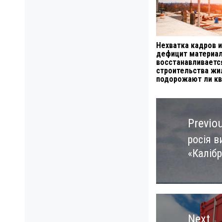
Нехватка кадров и
дефицит материал
восстанавливаетс
строительства жи
подорожают ли к
Навигация
по
Previo
записям
росія в
Previo
«Каліб
post:
Next