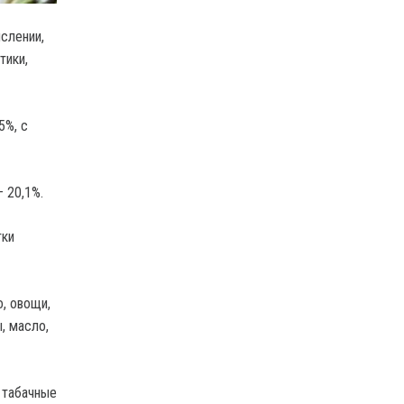
слении,
тики,
5%, с
 20,1%.
тки
о, овощи,
, масло,
а табачные