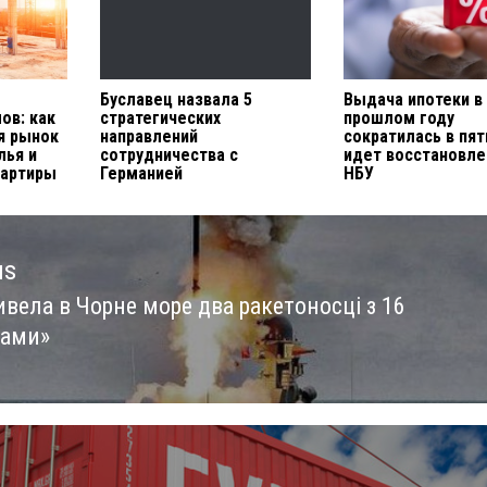
Буславец назвала 5
Выдача ипотеки в
ов: как
стратегических
прошлом году
я рынок
направлений
сократилась в пят
лья и
сотрудничества с
идет восстановле
вартиры
Германией
НБУ
us
ивела в Чорне море два ракетоносці з 16
us
рами»