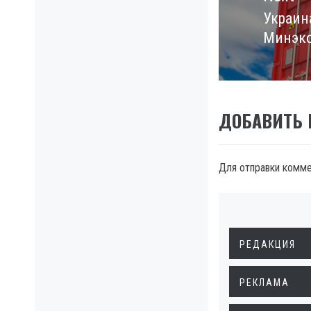
Украина
Next
Минэк
post:
ДОБАВИТЬ
Для отправки комм
РЕДАКЦИЯ
РЕКЛАМА