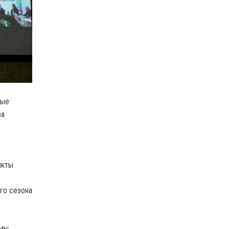
вые
ва
нкты
го сезона
 мы