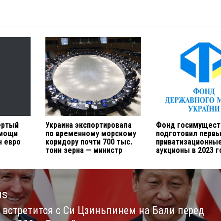
ертый
Украина экспортировала
Фонд госимущест
омощи
по временному морскому
подготовил перв
н евро
коридору почти 700 тыс.
приватизационны
тонн зерна — министр
аукционы в 2023 г
us
 встретится с Си Цзиньпинем на Бали перед
us