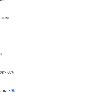
ставил
 и
очти 60%
алам:
УНН