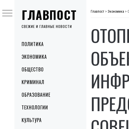
Skip
ГЛАВПОСТ
to
Главпост
>
Экономика
>
content
ОТОП
СВЕЖИЕ И ГЛАВНЫЕ НОВОСТИ
Primary
ПОЛИТИКА
Menu
ОБЪЕ
ЭКОНОМИКА
ОБЩЕСТВО
ИНФР
КРИМИНАЛ
ПРЕД
ОБРАЗОВАНИЕ
ТЕХНОЛОГИИ
СОВЕ
КУЛЬТУРА