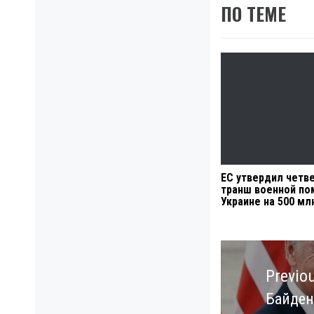
ПО ТЕМЕ
ЕС утвердил четв
транш военной п
Украине на 500 мл
Навигация
по
Previo
записям
Байден
Previo