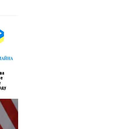
ва
ые
е
оду