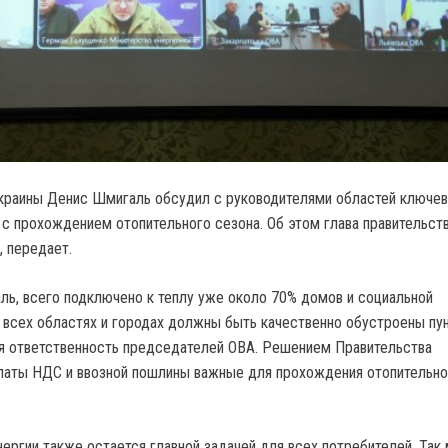
краины Денис Шмигаль обсудил с руководителями областей ключе
 с прохождением отопительного сезона. Об этом глава правительст
, передает.
ь, всего подключено к теплу уже около 70% домов и социальной
 всех областях и городах должны быть качественно обустроены пу
ая ответственность председателей ОВА. Решением Правительства
латы НДС и ввозной пошлины важные для прохождения отопительно
ергии также остается главной задачей для всех потребителей. Так