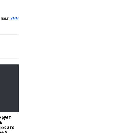
алам:
УНН
ирует
ь
й»: это
ее 8