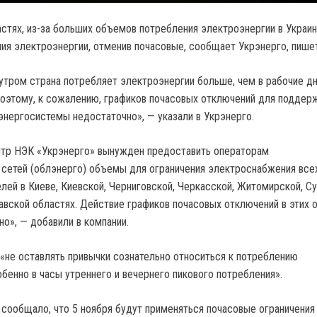
астях, из-за больших объемов потребления электроэнергии в Украин
ия электроэнергии, отменив почасовые, сообщает Укрэнерго, пишет
, утром страна потребляет электроэнергии больше, чем в рабочие д
 Поэтому, к сожалению, графиков почасовых отключений для поддер
энергосистемы недостаточно», — указали в Укрэнерго.
нтр НЭК «Укрэнерго» вынужден предоставить операторам
сетей (облэнерго) объемы для ограничения электроснабжения все
елей в Киеве, Киевской, Черниговской, Черкасской, Житомирской, С
авской областях. Действие графиков почасовых отключений в этих 
о», — добавили в компании.
 «не оставлять привычки сознательно относиться к потреблению
бенно в часы утреннего и вечернего пикового потребления».
 сообщало, что 5 ноября будут применяться почасовые ограничения