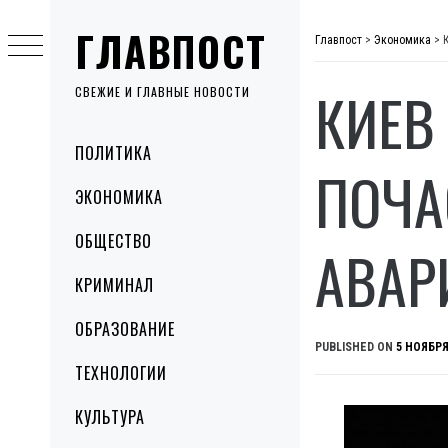
Skip
ГЛАВПОСТ
to
Главпост
>
Экономика
>
content
КИЕВ
СВЕЖИЕ И ГЛАВНЫЕ НОВОСТИ
Primary
ПОЛИТИКА
Menu
ПОЧА
ЭКОНОМИКА
ОБЩЕСТВО
АВАР
КРИМИНАЛ
ОБРАЗОВАНИЕ
PUBLISHED ON
5 НОЯБРЯ
ТЕХНОЛОГИИ
КУЛЬТУРА