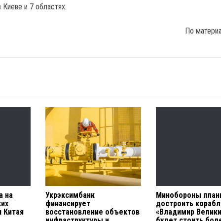
 Киеве и 7 областях.
По матери
а на
Укрэксимбанк
Минобороны план
ких
финансирует
достроить корабл
и Китая
восстановление объектов
«Владимир Велики
инфраструктуры и
будет стоить бол