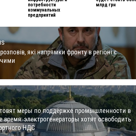
потребности
млрд грн
коммунальных
предприятий
us
розповів, які напрямки фронту в регіоні є
us
жчими
отовят меры по поддержке промышленности в
е время: электрогенераторы хотят освободить
ортного НДС