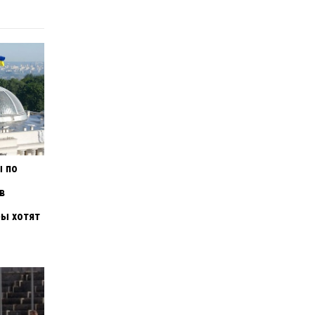
ы по
в
ы хотят