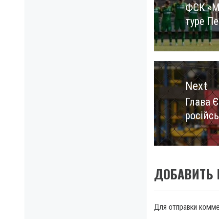
ФСК «М
Previo
туре П
post:
Next
Глава 
Next
російсь
post:
ДОБАВИТЬ
Для отправки комм