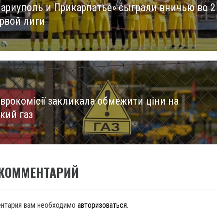
ариуполь и Прикарпатье» сыграли вничью во 2
us
ервой лиги
Єврокомісії закликала обмежити ціни на
кий газ
 КОММЕНТАРИЙ
ентария вам необходимо
авторизоваться
.