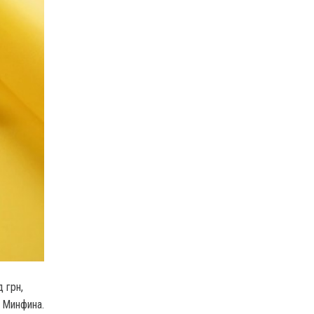
 грн,
 Минфина.