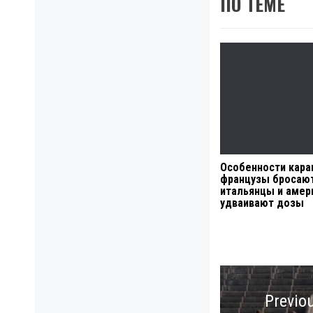
ПО ТЕМЕ
Особенности кара
французы бросают
итальянцы и аме
удваивают дозы
Навигация
по
Previo
записям