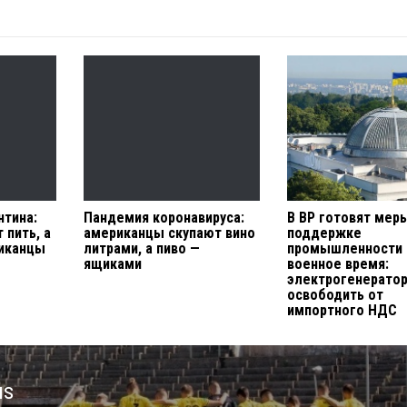
нтина:
Пандемия коронавируса:
В ВР готовят мер
 пить, а
американцы скупают вино
поддержке
риканцы
литрами, а пиво —
промышленности 
ящиками
военное время:
электрогенератор
освободить от
импортного НДС
us