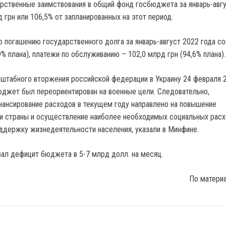
рственные заимствования в общий фонд госбюджета за январь-авг
 грн или 106,5% от запланированных на этот период.
о погашению государственного долга за январь-август 2022 года с
9% плана), платежи по обслуживанию – 102,0 млрд грн (94,6% плана).
штабного вторжения российской федерации в Украину 24 февраля 
джет был переориентирован на военные цели. Следовательно,
ансирование расходов в текущем году направлено на повышение
и страны и осуществление наиболее необходимых социальных расх
держку жизнедеятельности населения, указали в Минфине.
ал дефицит бюджета в 5-7 млрд долл. на месяц.
По матери