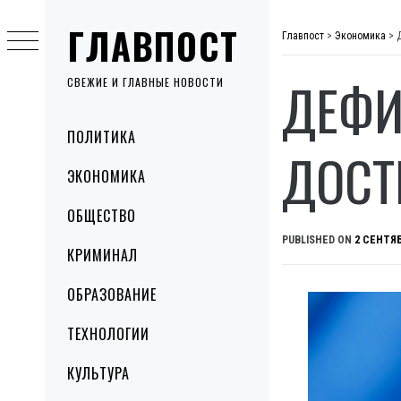
Skip
ГЛАВПОСТ
to
Главпост
>
Экономика
>
content
ДЕФИ
СВЕЖИЕ И ГЛАВНЫЕ НОВОСТИ
Primary
ПОЛИТИКА
Menu
ДОСТ
ЭКОНОМИКА
ОБЩЕСТВО
PUBLISHED ON
2 СЕНТЯБ
КРИМИНАЛ
ОБРАЗОВАНИЕ
ТЕХНОЛОГИИ
КУЛЬТУРА