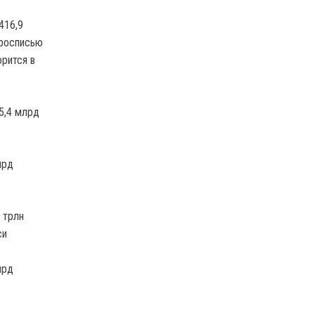
416,9
 росписью
орится в
5,4 млрд
лрд
 трлн
си
лрд