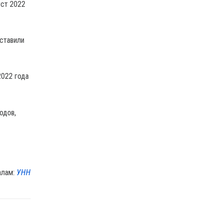
уст 2022
оставили
2022 года
одов,
алам:
УНН