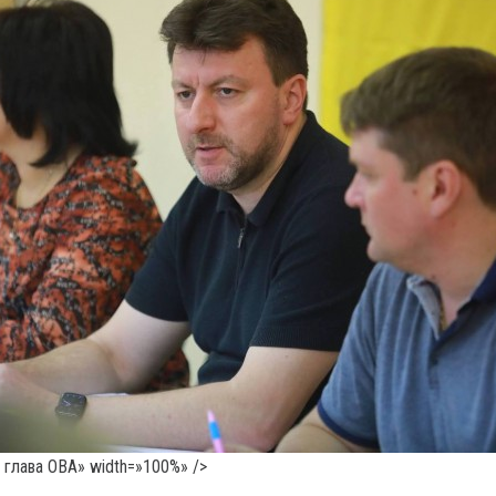
 глава ОВА» width=»100%» />