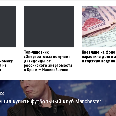
Топ-чиновник
Киевляне на фоне
«Энергоатома» получает
нарастили долги 
номику
дивиденды от
и горячую воду на
я на
российского энергомоста
ы
в Крым — Наливайченко
us
ешил купить футбольный клуб Manchester
us