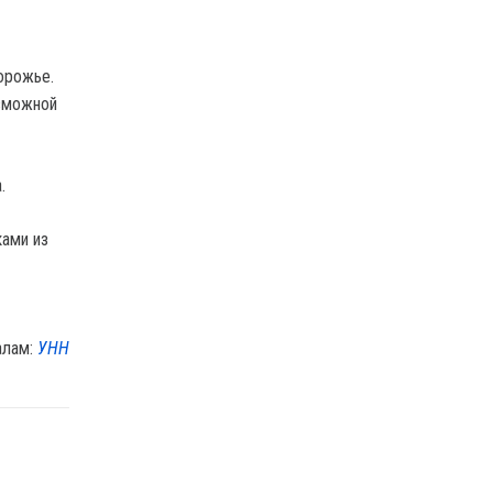
орожье.
озможной
а.
ками из
алам:
УНН