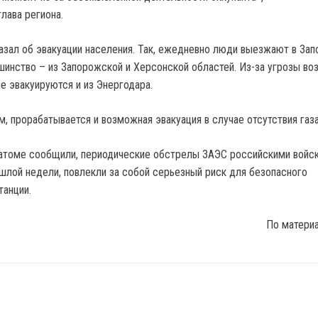
лава региона.
азал об эвакуации населения. Так, ежедневно люди выезжают в Зап
нство – из Запорожской и Херсонской областей. Из-за угрозы в
е эвакуируются и из Энергодара.
м, прорабатывается и возможная эвакуация в случае отсутствия газ
оатоме сообщили, периодические обстрелы ЗАЭС российскими войс
ошлой недели, повлекли за собой серьезный риск для безопасного
танции.
По матери