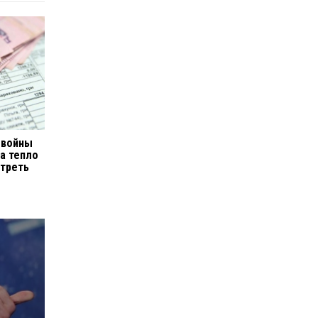
 войны
за тепло
 треть