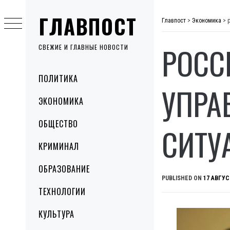
Skip
ГЛАВПОСТ
to
Главпост
>
Экономика
>
content
РОСС
СВЕЖИЕ И ГЛАВНЫЕ НОВОСТИ
Primary
ПОЛИТИКА
Menu
УПРА
ЭКОНОМИКА
ОБЩЕСТВО
СИТУ
КРИМИНАЛ
ОБРАЗОВАНИЕ
PUBLISHED ON
17 АВГУС
ТЕХНОЛОГИИ
КУЛЬТУРА