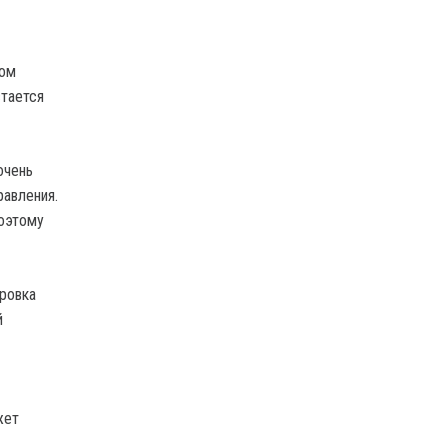
том
стается
очень
равления.
Поэтому
ировка
й
жет