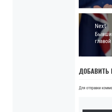
Next
Бывший
Next
главой
post:
ДОБАВИТЬ
Для отправки комм