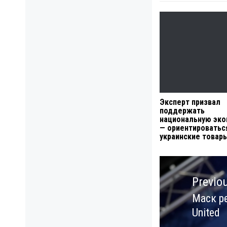
Эксперт призвал
поддержать
национальную эко
— ориентироватьс
украинские товар
Навигация
по
Previo
записям
Маск р
Previo
United
post: