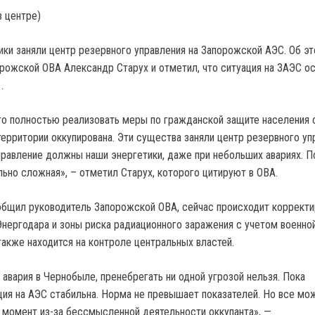
в центре)
ики заняли центр резервного управления на Запорожской АЭС. Об э
рожской ОВА Александр Старух и отметил, что ситуация на ЗАЭС о
.
то полностью реализовать меры по гражданской защите населения 
территории оккупирована. Эти существа заняли центр резервного уп
равление должны наши энергетики, даже при небольших авариях. 
льно сложная», – отметил Старух, которого цитируют в ОВА.
ообщил руководитель Запорожской ОВА, сейчас происходит коррект
 Энергодара и зоны риска радиационного заражения с учетом военно
также находится на контроле центральных властей.
 авария в Чернобыле, пренебрегать ни одной угрозой нельзя. Пока
ция на АЭС стабильна. Норма не превышает показателей. Но все мо
 момент из-за бессмысленной деятельности оккупанта», —