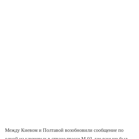
Между Киевом и Полтавой возобновили сообщение по
одной из ключевых в стране трассе М-03, где раньше был