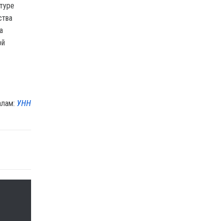
туре
ства
а
ой
алам:
УНН