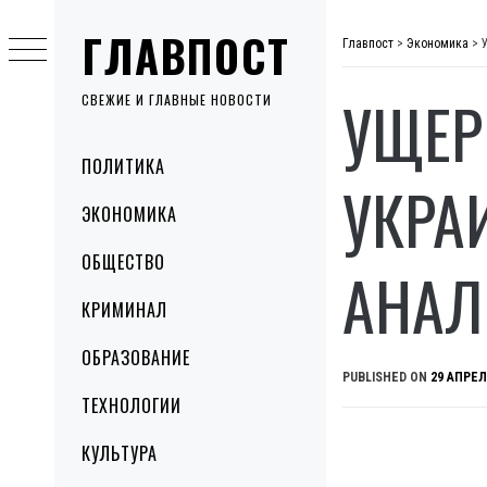
Skip
ГЛАВПОСТ
to
Главпост
>
Экономика
>
content
УЩЕР
СВЕЖИЕ И ГЛАВНЫЕ НОВОСТИ
Primary
ПОЛИТИКА
Menu
УКРА
ЭКОНОМИКА
ОБЩЕСТВО
АНАЛ
КРИМИНАЛ
ОБРАЗОВАНИЕ
PUBLISHED ON
29 АПРЕЛ
ТЕХНОЛОГИИ
КУЛЬТУРА