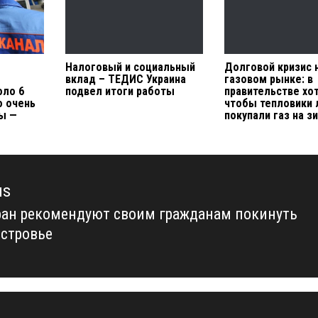
Налоговый и социальный
Долговой кризис 
вклад – ТЕДИС Украина
газовом рынке: в
оло 6
подвел итоги работы
правительстве хот
о очень
чтобы тепловики
ы —
покупали газ на з
us
ран рекомендуют своим гражданам покинуть
us
стровье