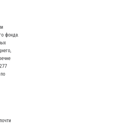
ли
го фонда.
ных
днего,
речне
 277
 по
почти