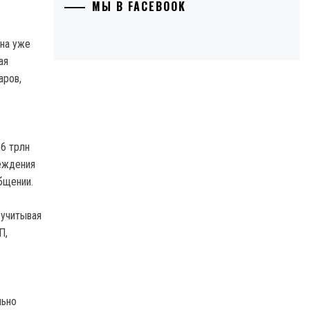
МЫ В FACEBOOK
ина уже
ая
аров,
,6 трлн
реждения
бщении.
 учитывая
П,
льно