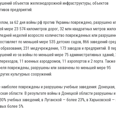
рушений объектов железнодорожной инфраструктуры, объектов
тивов предприятий.
целом, за 62 дня войны рф против Украины повреждено, разрушено и
ей мере 23 574 километров дорог, 32 млн квадратных метров жило
следней неделей возросло количество поврежденных или разрушен
составляет по меньшей мере 535 детских садов, 866 заведений сре
образования, 231 медучреждение, 173 заводов и предприятий. В пе
ушений из-за войны по меньшей мере 75 административных зданий,
переходов, 11 военных аэродромов, 11 аэропортов и 2 порта. Также
реля повреждены, разрушены или захвачены по меньшей мере 95
других культурных сооружений.
е наиболее повреждены и разрушены учебные заведения: Донецкая,
вская области. В результате войны в Донецкой области разрушены и
0% учебных заведений, в Луганской — более 23%, в Харьковской — 
овых более 5%.