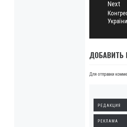
Next
Конгре
Next
України
post:
ДОБАВИТЬ
Для отправки комм
РЕДАКЦИЯ
РЕКЛАМА