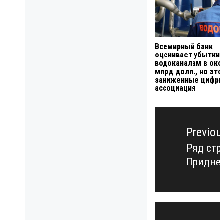
Всемирный банк
оценивает убытки
водоканалам в ок
млрд долл., но эт
заниженные цифр
ассоциация
Навигация
по
Previo
записям
Ряд ст
Previo
Придне
post: