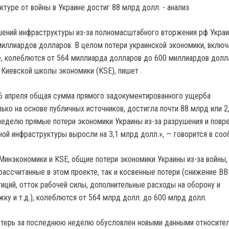
шений инфраструктуры из-за полномасштабного вторжения рф Укра
миллиардов долларов. В целом потери украинской экономики, включ
, колеблются от 564 миллиарда долларов до 600 миллиардов долл
 Киевской школы экономики (KSE), пишет .
6 апреля общая сумма прямого задокументированного ущерба
ько на основе публичных источников, достигла почти 88 млрд или 2
неделю прямые потери экономики Украины из-за разрушения и пов
ной инфраструктуры выросли на 3,1 млрд долл.», — говорится в соо
инэкономики и KSE, общие потери экономики Украины из-за войны,
рассчитанные в этом проекте, так и косвенные потери (снижение ВВ
иций, отток рабочей силы, дополнительные расходы на оборону и
ку и т.д.), колеблются от 564 млрд долл. до 600 млрд долл.
отерь за последнюю неделю обусловлен новыми данными относите