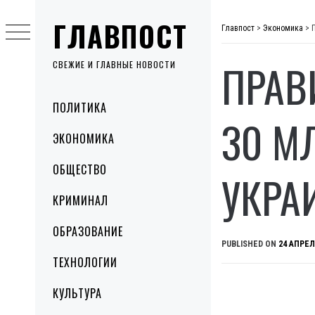
Skip
ГЛАВПОСТ
to
Главпост
>
Экономика
>
content
ПРАВ
СВЕЖИЕ И ГЛАВНЫЕ НОВОСТИ
Primary
ПОЛИТИКА
Menu
30 М
ЭКОНОМИКА
ОБЩЕСТВО
УКРА
КРИМИНАЛ
ОБРАЗОВАНИЕ
PUBLISHED ON
24 АПРЕЛ
ТЕХНОЛОГИИ
КУЛЬТУРА