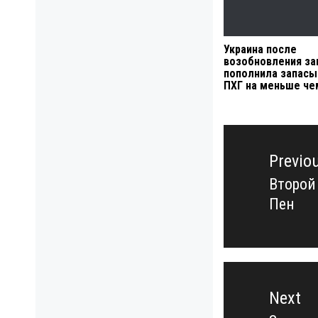
Украина после
возобновления за
пополнила запасы 
ПХГ на меньше че
Навигация
по
Previo
записям
Второй
Previo
Пен
post:
Next