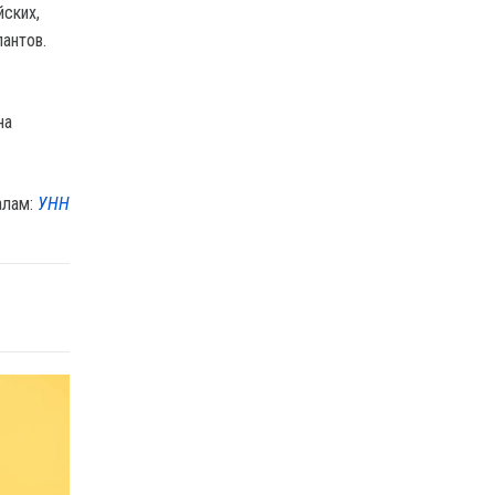
йских,
антов.
на
алам:
УНН