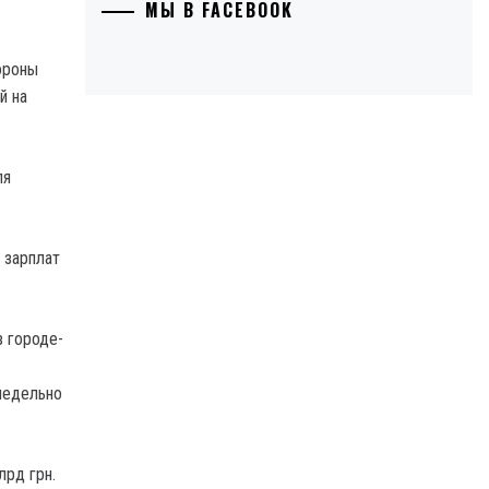
МЫ В FACEBOOK
ороны
й на
ля
 зарплат
в городе-
недельно
лрд грн.