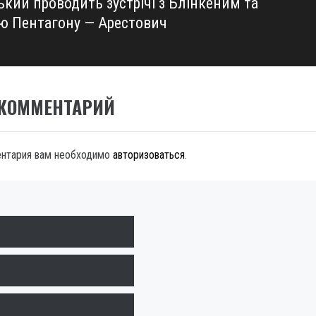
ький проводить зустрічі з Блінкеним та
ю Пентагону — Арестович
 КОММЕНТАРИЙ
ентария вам необходимо
авторизоваться
.