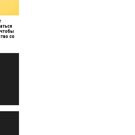
т
аться
 чтобы
тво со