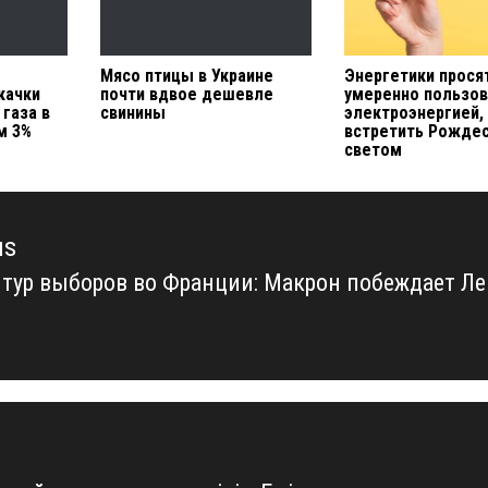
Мясо птицы в Украине
Энергетики прося
качки
почти вдвое дешевле
умеренно пользов
газа в
свинины
электроэнергией,
м 3%
встретить Рождес
светом
us
 тур выборов во Франции: Макрон побеждает Ле
us