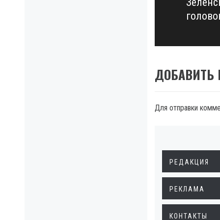
Зеленс
Next
голово
post:
ДОБАВИТЬ
Для отправки комм
РЕДАКЦИЯ
РЕКЛАМА
КОНТАКТЫ