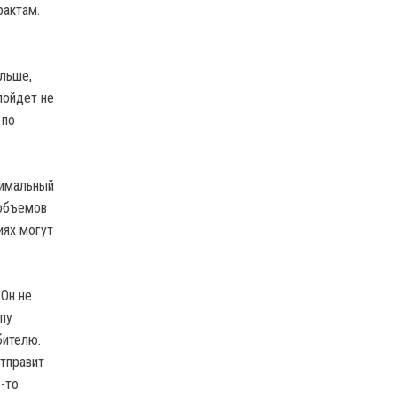
рактам.
ольше,
пойдет не
 по
симальный
 объемов
иях могут
 Он не
опу
бителю.
отправит
-то