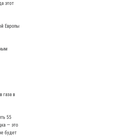
да этот
ой Европы
ьным
 газа в
ять 55
дка — это
не будет