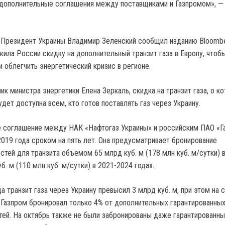
 дополнительные соглашения между поставщиками и Газпромом», —
 Президент Украины Владимир Зеленский сообщил изданию Bloombe
жила России скидку на дополнительный транзит газа в Европу, чтоб
и облегчить энергетический кризис в регионе.
ик министра энергетики Елена Зеркаль, скидка на транзит газа, о к
удет доступна всем, кто готов поставлять газ через Украину.
е соглашение между НАК «Нафтогаз Украины» и российским ПАО «Г
2019 года сроком на пять лет. Она предусматривает бронирование
тей для транзита объемом 65 млрд куб. м (178 млн куб. м/сутки) 
уб. м (110 млн куб. м/сутки) в 2021-2024 годах.
а транзит газа через Украину превысил 3 млрд куб. м, при этом на 
 Газпром бронировал только 4% от дополнительных гарантированны
ей. На октябрь также не были забронированы даже гарантированны