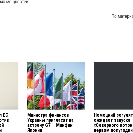
ных мощностей.
По матери
л ЕС
Министра финансов
Немецкий регулят
отив
Украины пригласят на
ожидает запуска
ой
встречу G7 — Минфин
«Северного поток
и
Японии
первом полугодии