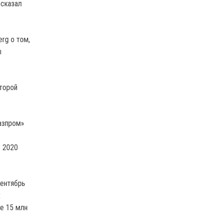
 сказал
rg о том,
ы
оторой
азпром»
в 2020
сентябрь
х
е 15 млн