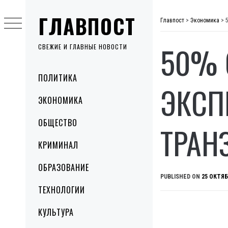
Skip
ГЛАВПОСТ
to
Главпост
>
Экономика
>
content
50% 
СВЕЖИЕ И ГЛАВНЫЕ НОВОСТИ
Primary
ПОЛИТИКА
Menu
ЭКСП
ЭКОНОМИКА
ОБЩЕСТВО
ТРАН
КРИМИНАЛ
ОБРАЗОВАНИЕ
PUBLISHED ON
25 ОКТЯБ
ТЕХНОЛОГИИ
КУЛЬТУРА