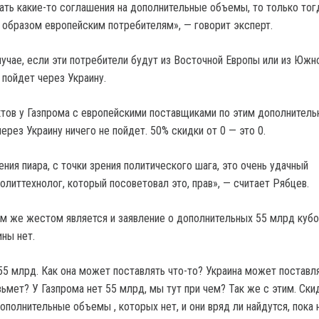
ать какие-то соглашения на дополнительные объемы, то только тог
о образом европейским потребителям», — говорит эксперт.
лучае, если эти потребители будут из Восточной Европы или из Южн
 пойдет через Украину.
ктов у Газпрома с европейскими поставщиками по этим дополнител
рез Украину ничего не пойдет. 50% скидки от 0 — это 0.
ения пиара, с точки зрения политического шага, это очень удачный
олиттехнолог, который посоветовал это, прав», — считает Рябцев.
им же жестом является и заявление о дополнительных 55 млрд кубов
ины нет.
 55 млрд. Как она может поставлять что-то? Украина может поставл
зьмет? У Газпрома нет 55 млрд, мы тут при чем? Так же с этим. Ски
ополнительные объемы , которых нет, и они вряд ли найдутся, пока 