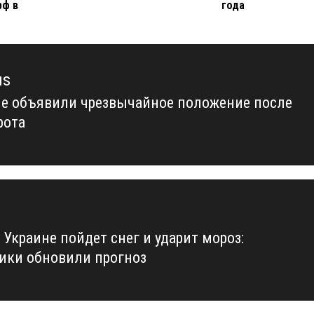
рф в
года
us
не объявили чрезвычайное положение после
us
рота
 Украине пойдет снег и ударит мороз:
ики обновили прогноз