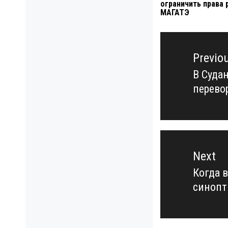
ограничить права 
МАГАТЭ
Навигация
по
Previo
записям
В Суда
Previo
перево
post:
Next
Когда в
Next
синопт
post: