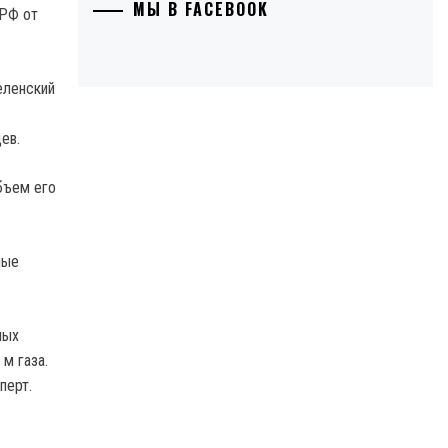
МЫ В FACEBOOK
еленский
ев.
объем его
ные
ных
м газа.
перт.