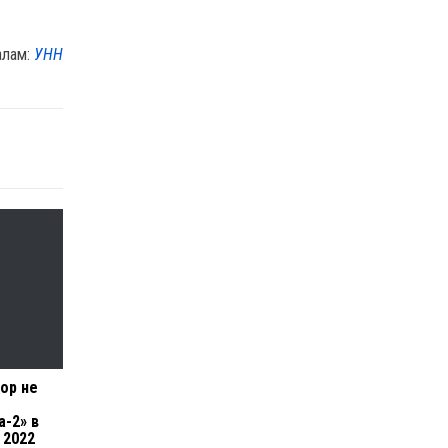
алам:
УНН
ор не
а-2» в
 2022