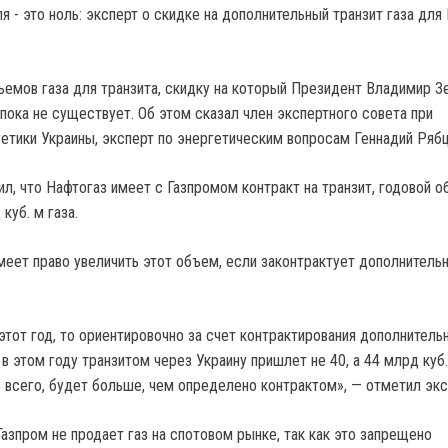
емов газа для транзита, скидку на который Президент Владимир З
пока не существует. Об этом сказал член экспертного совета при
етики Украины, эксперт по энергетическим вопросам Геннадий Рябц
ил, что Нафтогаз имеет с Газпромом контракт на транзит, годовой 
куб. м газа.
меет право увеличить этот объем, если законтрактует дополнитель
этот год, то ориентировочно за счет контрактирования дополнитель
 этом году транзитом через Украину пришлет не 40, а 44 млрд куб. 
е всего, будет больше, чем определено контрактом», — отметил экс
Газпром не продает газ на спотовом рынке, так как это запрещено