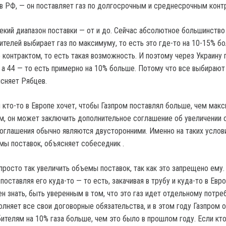
в РФ, — он поставляет газ по долгосрочным и среднесрочным конт
екий диапазон поставки — от и до. Сейчас абсолютное большинство
ителей выбирает газ по максимуму, то есть это где-то на 10-15% б
 контрактом, то есть такая возможность. И поэтому через Украину 
, а 44 — то есть примерно на 10% больше. Потому что все выбирают
сняет Рябцев.
и кто-то в Европе хочет, чтобы Газпром поставлял больше, чем мак
м, он может заключить дополнительное соглашение об увеличении
 соглашения обычно являются двусторонними. Именно на таких услов
мы поставок, объясняет собеседник .
просто так увеличить объемы поставок, так как это запрещено ему.
 поставляя его куда-то — то есть, закачивая в трубу и куда-то в Евр
н знать, быть уверенным в том, что это газ идет отдельному потре
олняет все свои договорные обязательства, и в этом году Газпром 
ителям на 10% газа больше, чем это было в прошлом году. Если кто