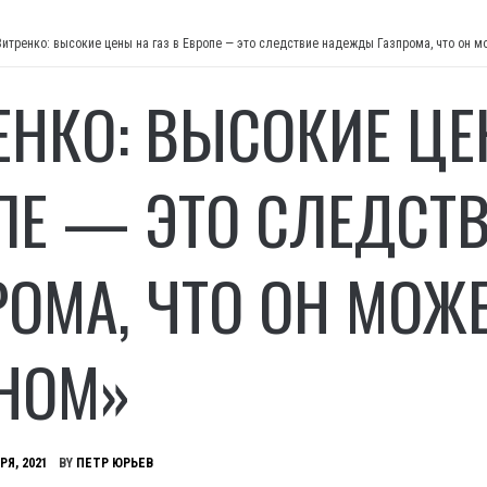
Витренко: высокие цены на газ в Европе — это следствие надежды Газпрома, что он м
ЕНКО: ВЫСОКИЕ ЦЕ
ПЕ — ЭТО СЛЕДСТ
РОМА, ЧТО ОН МОЖ
НОМ»
РЯ, 2021
BY
ПЕТР ЮРЬЕВ