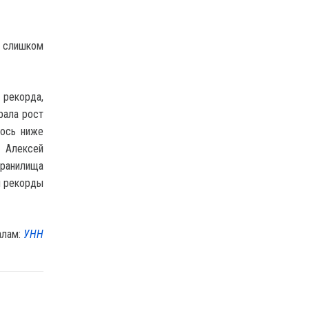
и слишком
 рекорда,
рала рост
лось ниже
” Алексей
хранилища
ли рекорды
алам:
УНН