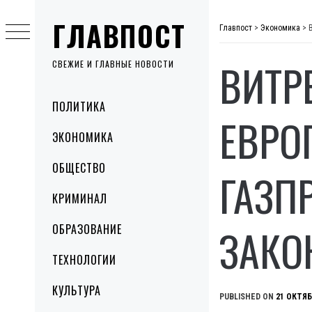
Skip
ГЛАВПОСТ
to
Главпост
>
Экономика
>
content
ВИТР
СВЕЖИЕ И ГЛАВНЫЕ НОВОСТИ
Primary
ПОЛИТИКА
Menu
ЕВРО
ЭКОНОМИКА
ОБЩЕСТВО
ГАЗП
КРИМИНАЛ
ЗАКО
ОБРАЗОВАНИЕ
ТЕХНОЛОГИИ
КУЛЬТУРА
PUBLISHED ON
21 ОКТЯБ