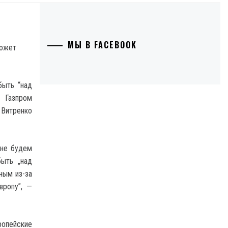
МЫ В FACEBOOK
быть “над
 Газпром
 Витренко
 не будем
быть „над
ным из-за
вропу”, —
ропейские