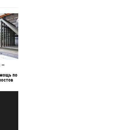
я —
мощь по
мостов