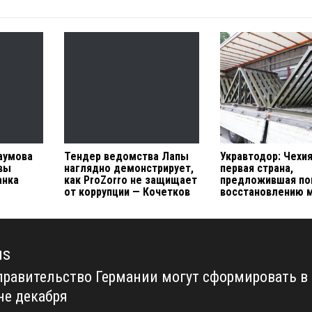
аумова
Тендер ведомства Лапы
Укравтодор: Чехи
вы
наглядно демонстрирует,
первая страна,
анка
как ProZorro не защищает
предложившая по
от коррупции — Кочетков
восстановлению 
us
правительство Германии могут сформировать в
us
не декабря