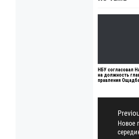
НБУ согласовал Н
на должность гла
правления Ощадб
Навигация
по
Previo
записям
Новое 
Previo
середи
post: