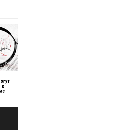
л
могут
 к
еме