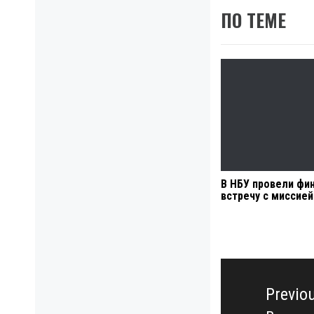
ПО ТЕМЕ
В НБУ провели фи
встречу с миссие
Навигация
по
Previo
записям