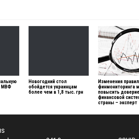
нальную
Новогодний стол
Изменения прави
й МВФ
обойдется украинцам
финмониторинга 
более чем в 1,8 тыс. грн
повысить доверие
финансовой сист
страны – эксперт
us