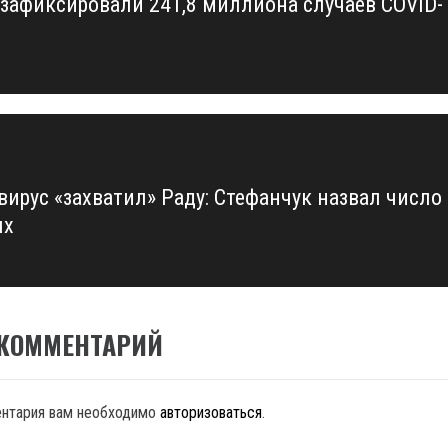
 зафиксировали 241,8 миллиона случаев COVID-
us
вирус «захватил» Раду: Стефанчук назвал число
ых
 КОММЕНТАРИЙ
ентария вам необходимо
авторизоваться
.