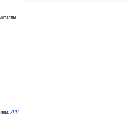
 металлы
алам:
УНН