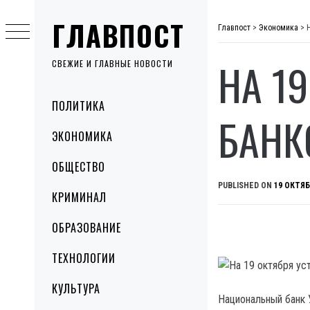
Skip
ГЛАВПОСТ
to
Главпост
>
Экономика
>
content
НА 1
СВЕЖИЕ И ГЛАВНЫЕ НОВОСТИ
Primary
ПОЛИТИКА
Menu
БАНК
ЭКОНОМИКА
ОБЩЕСТВО
PUBLISHED ON
19 ОКТЯБ
КРИМИНАЛ
ОБРАЗОВАНИЕ
ТЕХНОЛОГИИ
КУЛЬТУРА
Национальный банк 