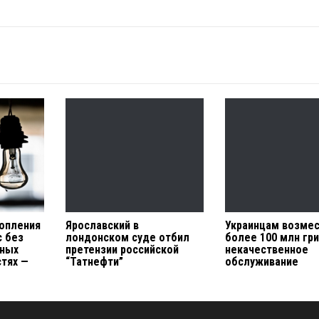
топления
Ярославский в
Украинцам возме
с без
лондонском суде отбил
более 100 млн гри
нных
претензии российской
некачественное
стях —
“Татнефти”
обслуживание