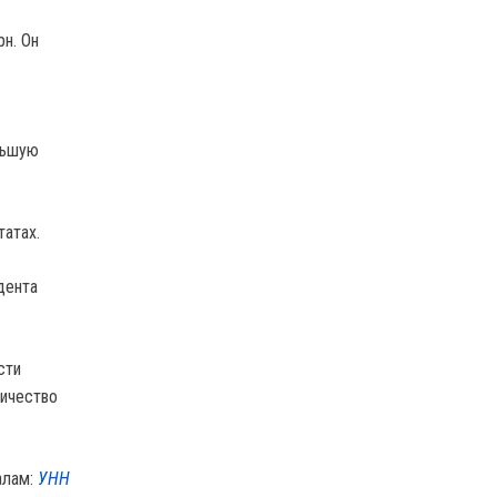
н. Он
льшую
атах.
дента
сти
ничество
алам:
УНН