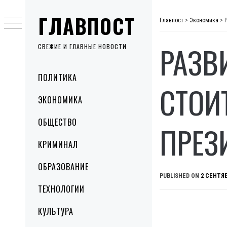
Skip
ГЛАВПОСТ
to
Главпост
>
Экономика
>
content
РАЗВ
СВЕЖИЕ И ГЛАВНЫЕ НОВОСТИ
Primary
ПОЛИТИКА
Menu
СТОИ
ЭКОНОМИКА
ОБЩЕСТВО
ПРЕЗ
КРИМИНАЛ
ОБРАЗОВАНИЕ
PUBLISHED ON
2 СЕНТЯБ
ТЕХНОЛОГИИ
КУЛЬТУРА