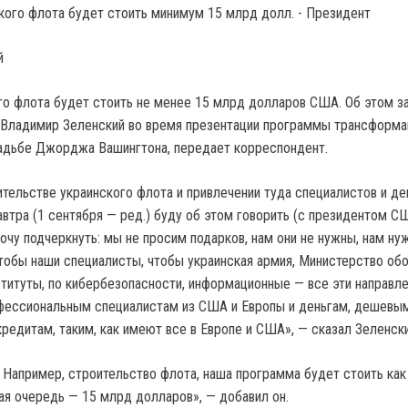
й
го флота будет стоить не менее 15 млрд долларов США.
Об этом з
 Владимир Зеленский во время презентации программы трансформа
адьбе Джорджа Вашингтона, передает корреспондент.
ительстве украинского флота и привлечении туда специалистов и де
втра (1 сентября — ред.) буду об этом говорить (с президентом 
очу подчеркнуть: мы не просим подарков, нам они не нужны, нам ну
тобы наши специалисты, чтобы украинская армия, Министерство об
титуты, по кибербезопасности, информационные — все эти направл
офессиональным специалистам из США и Европы и деньгам, дешевы
редитам, таким, как имеют все в Европе и США», — сказал Зеленски
. Например, строительство флота, наша программа будет стоить ка
вая очередь — 15 млрд долларов», — добавил он.