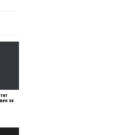
стят
вен за