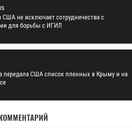
us
л США не исключает сотрудничества с
us
ми для борьбы с ИГИЛ
а передала США список пленных в Крыму и на
се
 КОММЕНТАРИЙ