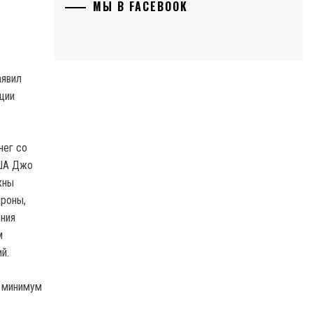
МЫ В FACEBOOK
аявил
ции
нег со
США Джо
жны
ороны,
ения
м
й.
к минимум