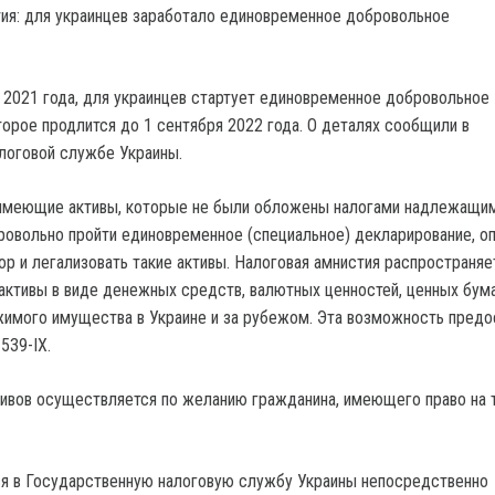
я 2021 года, для украинцев стартует единовременное добровольное
торое продлится до 1 сентября 2022 года. О деталях сообщили в
логовой службе Украины.
 имеющие активы, которые не были обложены налогами надлежащи
ровольно пройти единовременное (специальное) декларирование, о
р и легализовать такие активы. Налоговая амнистия распространяет
 активы в виде денежных средств, валютных ценностей, ценных бума
имого имущества в Украине и за рубежом. Эта возможность предо
539-IX.
ивов осуществляется по желанию гражданина, имеющего право на 
я в Государственную налоговую службу Украины непосредственно