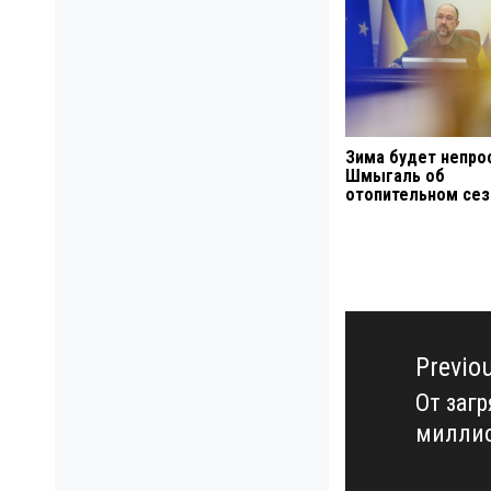
Зима будет непро
Шмыгаль об
отопительном се
Навигация
по
Previo
записям
От заг
Previo
миллио
post: