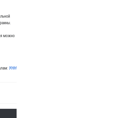
альной
раины.
ия можно
алам:
УНН