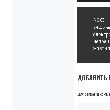
Next
79% за
Next
електр
post:
непраце
жовтня
ДОБАВИТЬ
Для отправки комм