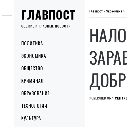
Skip
ГЛАВПОСТ
to
Главпост
>
Экономика
>
content
НАЛО
СВЕЖИЕ И ГЛАВНЫЕ НОВОСТИ
Primary
ПОЛИТИКА
Menu
ЗАРА
ЭКОНОМИКА
ОБЩЕСТВО
ДОБР
КРИМИНАЛ
ОБРАЗОВАНИЕ
PUBLISHED ON
1 СЕНТЯБ
ТЕХНОЛОГИИ
КУЛЬТУРА