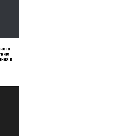
тного
ению
ния в