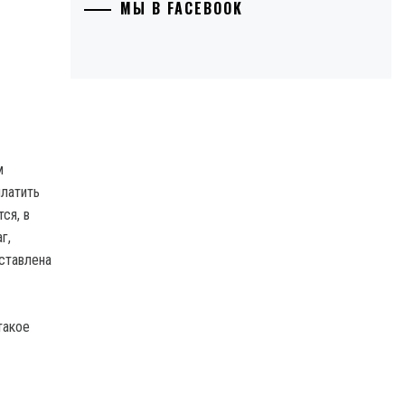
МЫ В FACEBOOK
м
платить
ся, в
г,
ставлена
такое