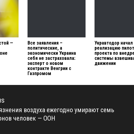
стой —
Все заявления –
Укравтодор начал
политические, а
реализацию пило
зоне
экономически Украина
проекта по внедр
себя не застраховала:
системы взвешива
эксперт о новом
движении
контракте Венгрии с
Газпромом
us
рязнения воздуха ежегодно умирают семь
us
нов человек — ООН