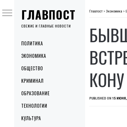
Skip
ГЛАВПОСТ
to
Главпост
>
Экономика
>
content
БЫВШ
СВЕЖИЕ И ГЛАВНЫЕ НОВОСТИ
Primary
ПОЛИТИКА
Menu
ВСТР
ЭКОНОМИКА
ОБЩЕСТВО
КОНУ
КРИМИНАЛ
ОБРАЗОВАНИЕ
PUBLISHED ON
15 ИЮНЯ,
ТЕХНОЛОГИИ
КУЛЬТУРА