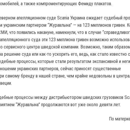
томобилей, а также компроментирующих Фемиду плакатов.
 Северном апелляционном суде Scania Украина ожидает судебный пр
 украинским партнером “Журавлына” — на 123 миллионов гривен. К
МИ, что появились накануне, намекнули, что в случае “справедливог
апелляционного суда эти 123 миллиона гривен возможно использов
о сервисного центра шведской компании. Возможно, таким образо
а решение суда или как-то ускорить его, ведь, как стало известно 
судебные процессы, которые стали результатом экспансивной и нег
отношении украинских партнеров, сейчас приносят существенные
ри самому бренду в нашей стране, чем крайне недовольны в центр
веции.
удебные процессы между дистрибьютором шведских грузовиков Sca
риятием “Журавлына” продолжаются вот уже около девяти лет.
По матери