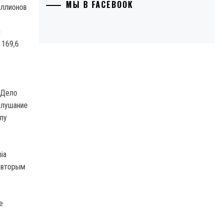
МЫ В FACEBOOK
й
 169,6
 Дело
слушание
лу
ia
 вторым
е