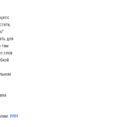
оцесс
стати,
о”
ать для
м там
со слов
ибкой
альном
nia
алам:
УНН