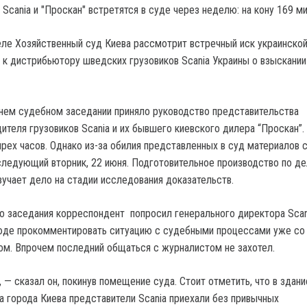
е Хозяйственный суд Киева рассмотрит встречный иск украинско
 к дистрибьютору шведских грузовиков Scania Украины о взыскании
нем судебном заседании приняло руководство представительства
ителя грузовиков Scania и их бывшего киевского дилера “Проскан”.
рех часов. Однако из-за обилия представленных в суд материалов 
следующий вторник, 22 июня. Подготовительное производство по де
зучает дело на стадии исследования доказательств.
о заседания корреспондент попросил генерального директора Scan
Йюде прокомментировать ситуацию с судебными процессами уже со
ом. Впрочем последний общаться с журналистом не захотел.
 — сказал он, покинув помещение суда. Стоит отметить, что в здани
а города Киева представители Scania приехали без привычных