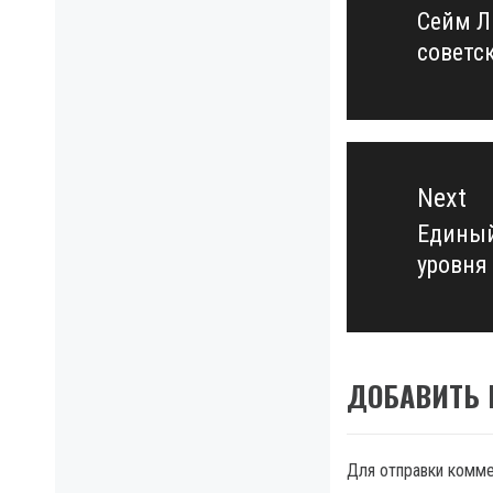
записям
Сейм Л
Previo
советс
post:
Next
Единый
Next
уровня
post:
ДОБАВИТЬ
Для отправки комм