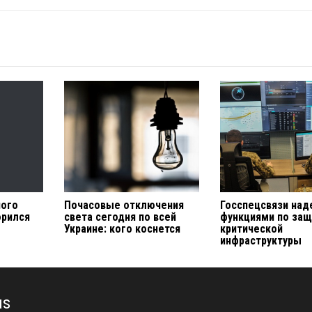
ого
Почасовые отключения
Госспецсвязи над
орился
света сегодня по всей
функциями по защ
Украине: кого коснется
критической
инфраструктуры
us