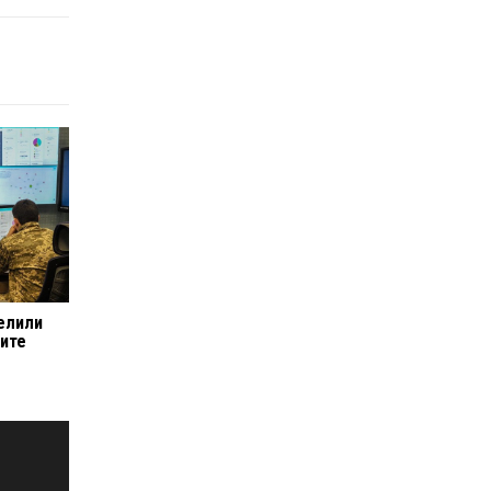
елили
ите