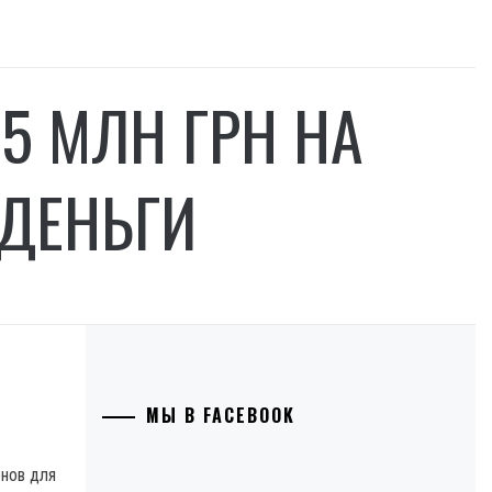
5 МЛН ГРН НА
 ДЕНЬГИ
МЫ В FACEBOOK
онов для