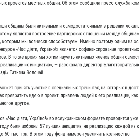
ных проектов местных общин. Об этом сообщила пресс-служба ком
наши общины были активными и самодостаточными в решении локал
этому является построение партнерских отношений между общинам
, которым мы всячески способствуем. Именно поэтому одним из о
онкурсе «Час діяти, Україно!» является софинансирование проектных
ров. В то же время мы хотим научить активных членов общин самос
 реализации их инициатив», — рассказала директор Благотворительн
ді» Татьяна Волочай.
жет принять участие в специальных тренингах, на которых в дост
к превратить идею в проект, привлечь людей к его реализации, как
многое другое.
ов «Час діяти, Україно!» во всеукраинском формате проводится уже
 году были избраны 57 лучших инициатив, на реализацию каждой из 
о 50 тыс. грн. В этом году фонд намерен увеличить количество