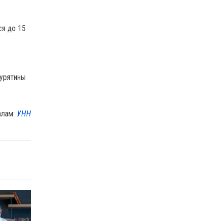
ся до 15
курятины
алам:
УНН