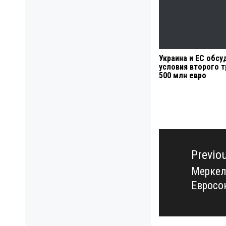
Украина и ЕС обсу
условия второго т
500 млн евро
Навигация
по
Previo
записям
Меркел
Previo
Евросо
post: