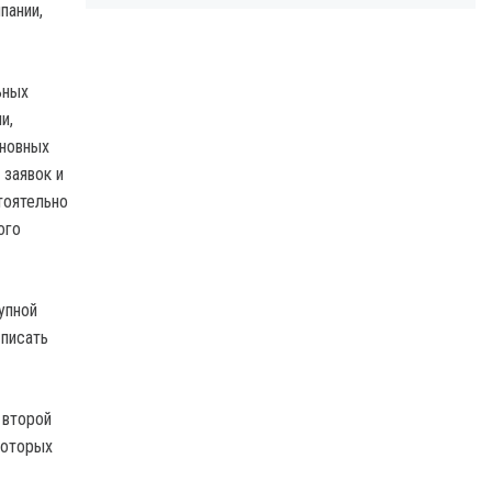
пании,
ьных
и,
сновных
 заявок и
тоятельно
ого
упной
 писать
 второй
которых