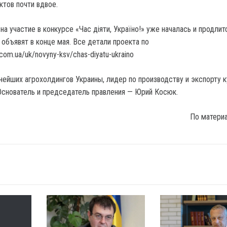
тов почти вдвое.
на участие в конкурсе «Час діяти, Україно!» уже началась и продлит
объявят в конце мая. Все детали проекта по
com.ua/uk/novyny-ksv/chas-diyatu-ukraino
нейших агрохолдингов Украины, лидер по производству и экспорту 
Основатель и председатель правления — Юрий Косюк.
По матери