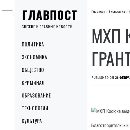
Skip
ГЛАВПОСТ
to
Главпост
>
Экономика
>
content
МХП 
СВЕЖИЕ И ГЛАВНЫЕ НОВОСТИ
Primary
ПОЛИТИКА
Menu
ГРАН
ЭКОНОМИКА
ОБЩЕСТВО
PUBLISHED ON
26 ФЕВРА
КРИМИНАЛ
ОБРАЗОВАНИЕ
ТЕХНОЛОГИИ
КУЛЬТУРА
Благотворительный 