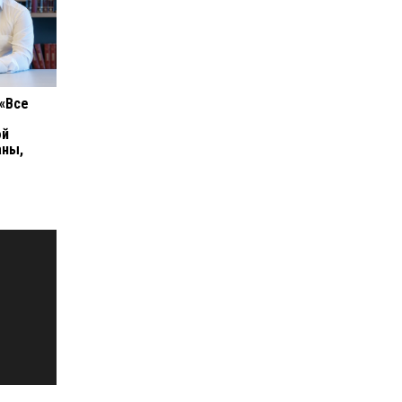
 «Все
ой
аны,