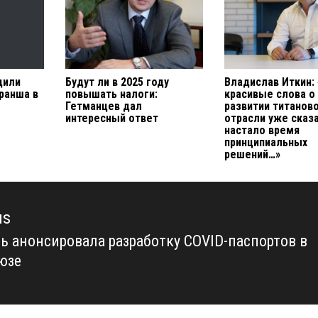
дили
Будут ли в 2025 году
Владислав Иткин:
ранша в
повышать налоги:
красивые слова о
Гетманцев дал
развитии титанов
интересный ответ
отрасли уже сказ
настало время
принципиальных
решений…»
us
ь анонсировала разработку COVID-паспортов в
us
юзе