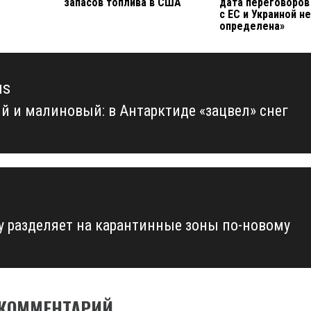
запасов топлива в США
дата переговоров 
с ЕС и Украиной н
определена»
us
й и малиновый: в Антарктиде «зацвел» снег
us
у разделяет на карантинные зоны по-новому
 КОММЕНТАРИЙ