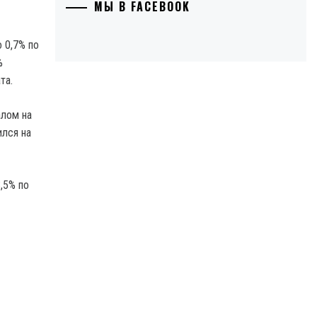
МЫ В FACEBOOK
 0,7% по
%
та.
алом на
ился на
,5% по