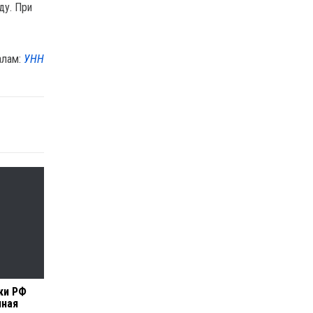
ду. При
алам:
УНН
ки РФ
чная