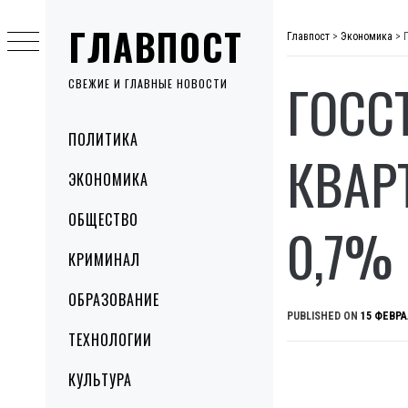
Skip
ГЛАВПОСТ
to
Главпост
>
Экономика
>
content
ГОСС
СВЕЖИЕ И ГЛАВНЫЕ НОВОСТИ
Primary
ПОЛИТИКА
Menu
КВАР
ЭКОНОМИКА
ОБЩЕСТВО
0,7%
КРИМИНАЛ
ОБРАЗОВАНИЕ
PUBLISHED ON
15 ФЕВРА
ТЕХНОЛОГИИ
КУЛЬТУРА