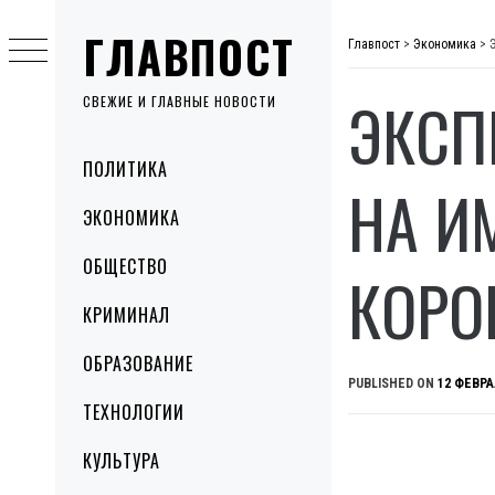
Skip
ГЛАВПОСТ
to
Главпост
>
Экономика
>
content
ЭКСП
СВЕЖИЕ И ГЛАВНЫЕ НОВОСТИ
Primary
ПОЛИТИКА
Menu
НА И
ЭКОНОМИКА
ОБЩЕСТВО
КОРО
КРИМИНАЛ
ОБРАЗОВАНИЕ
PUBLISHED ON
12 ФЕВРА
ТЕХНОЛОГИИ
КУЛЬТУРА