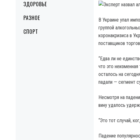
ЗДОРОВЬЕ
РАЗНОЕ
В Украине упал имп
группой алкогольны
СПОРТ
коронакризиса в Ук
поставщиков торго
“Едва ли не единств
что это неизменная 
осталось на сегодня
падали — сегмент с
Несмотря на падени
вину удалось удержа
“Это тот случай, к
Падение популярнос