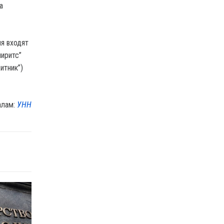
а
ля входят
пиритс”
итник”)
алам:
УНН