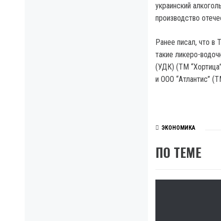
украинский алкоголь
производство отече
Ранее писал, что в
такие ликеро-водочн
(УДК) (ТМ “Хортица”
и ООО “Атлантис” (Т
ЭКОНОМИКА
ПО ТЕМЕ