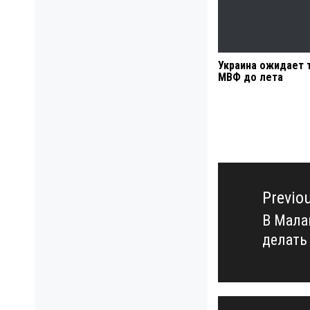
Украина ожидает 
МВФ до лета
Навигация
по
Previo
записям
В Мала
Previo
делать
post: