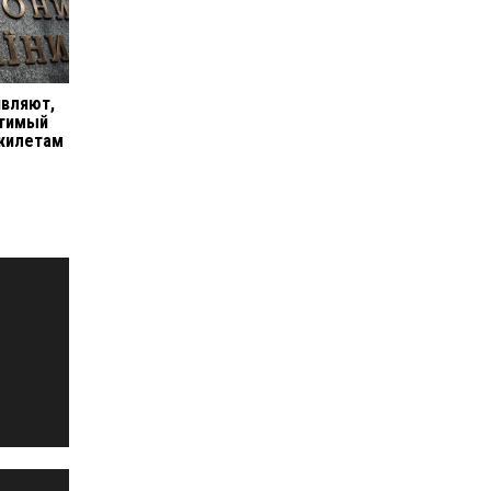
являют,
утимый
ежилетам