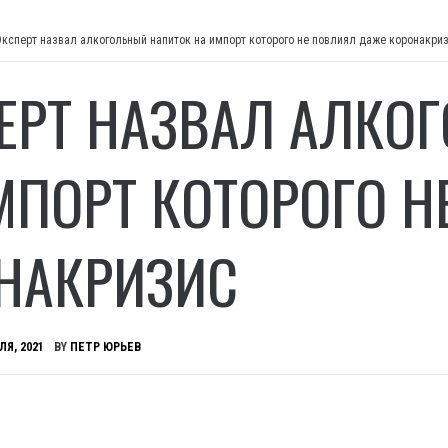
Эксперт назвал алкогольный напиток на импорт которого не повлиял даже коронакри
ЕРТ НАЗВАЛ АЛКО
МПОРТ КОТОРОГО 
НАКРИЗИС
ЛЯ, 2021
BY
ПЕТР ЮРЬЕВ