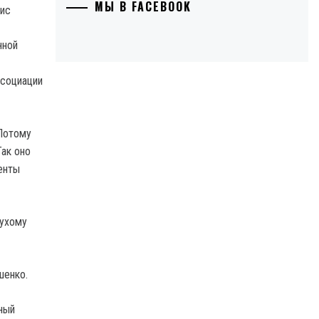
МЫ В FACEBOOK
нной
ссоциации
 Потому
Так оно
енты
сухому
шенко.
ный