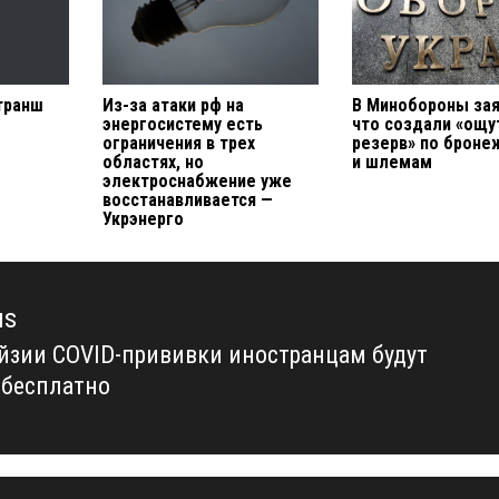
транш
Из-за атаки рф на
В Минобороны за
энергосистему есть
что создали «ощ
ограничения в трех
резерв» по брон
областях, но
и шлемам
электроснабжение уже
восстанавливается —
Укрэнерго
us
йзии COVID-прививки иностранцам будут
us
 бесплатно