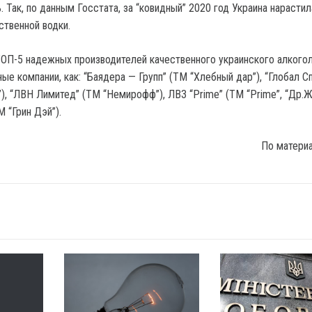
. Так, по данным Госстата, за “ковидный” 2020 год Украина нарастил
ственной водки.
 ТОП-5 надежных производителей качественного украинского алкого
ые компании, как: “Баядера — Групп” (ТМ “Хлебный дар”), “Глобал С
), “ЛВН Лимитед” (ТМ “Немирофф”), ЛВЗ “Prime” (ТМ “Prime”, “Др.Ж
М “Грин Дэй”).
По матери