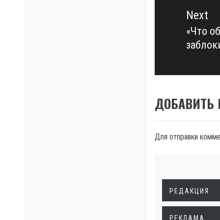
Next
«Что о
Next
заблок
post:
ДОБАВИТЬ
Для отправки комм
РЕДАКЦИЯ
РЕКЛАМА