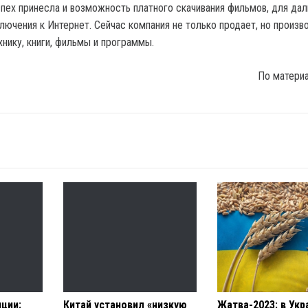
спех принесла и возможность платного скачивания фильмов, для да
лючения к Интернет. Сейчас компания не только продает, но произв
нику, книги, фильмы и программы.
По матери
ции:
Китай установил «низкую
Жатва-2023: в Укр