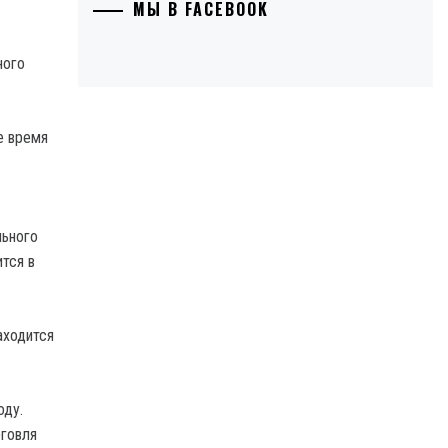
МЫ В FACEBOOK
ного
е время
льного
тся в
аходится
оду.
рговля