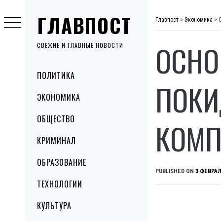
Skip
ГЛАВПОСТ
to
Главпост
>
Экономика
>
content
ОСНО
СВЕЖИЕ И ГЛАВНЫЕ НОВОСТИ
Primary
ПОЛИТИКА
Menu
ПОКИ
ЭКОНОМИКА
ОБЩЕСТВО
КОМП
КРИМИНАЛ
ОБРАЗОВАНИЕ
PUBLISHED ON
3 ФЕВРАЛ
ТЕХНОЛОГИИ
КУЛЬТУРА