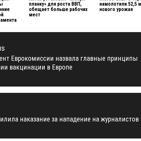
ны
планку» для роста ВВП,
намолотили 52,5 
нние
обещает больше рабочих
нового урожая
ой
мест
ламента
us
ент Еврокомиссии назвала главные принципы
us
ии вакцинации в Европе
силила наказание за нападение на журналистов