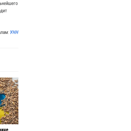
льнейшего
одит
алам:
УНН
аине