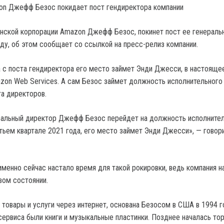
нской корпорации Amazon Джефф Безос, покинет пост ее генераль
оду, об этом сообщает со ссылкой на пресс-релиз компании.
 с поста гендиректора его место займет Энди Джесси, в настояще
on Web Services. А сам Безос займет должность исполнительного
а директоров.
ральный директор Джефф Безос перейдет на должность исполните
тьем квартале 2021 года, его место займет Энди Джесси», — говори
именно сейчас настало время для такой рокировки, ведь компания н
вом состоянии.
товары и услуги через интернет, основана Безосом в США в 1994 г
ервиса были книги и музыкальные пластинки. Позднее началась то