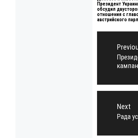
Президент Украи
обсудил двусторо
отношения с глав
австрийского пар
Навигация
по
Previo
записям
Презид
Previo
кампан
post:
Next
Рада у
Next
post: