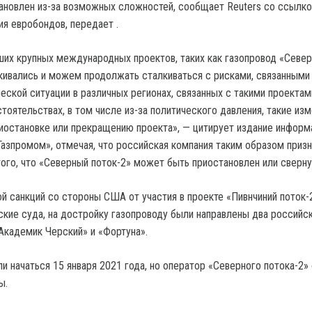
ановлен из-за возможных сложностей, сообщает Reuters со ссылко
я евробондов, передает .
ших крупных международных проектов, таких как газопровод «Севе
лкивались и можем продолжать сталкиваться с рисками, связанными
еской ситуации в различных регионах, связанных с такими проектам
тоятельствах, в том числе из-за политического давления, такие из
риостановке или прекращению проекта», — цитирует издание информ
азпромом», отмечая, что российская компания таким образом призн
ого, что «Северный поток-2» может быть приостановлен или сверну
ой санкций со стороны США от участия в проекте «Пивнчиний поток-
ские суда, на достройку газопроводу были направлены два российс
Академик Черский» и «Фортуна».
 начаться 15 января 2021 года, но оператор «Северного потока-2»
ы.