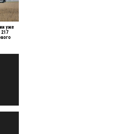
рии уже
 217
ового