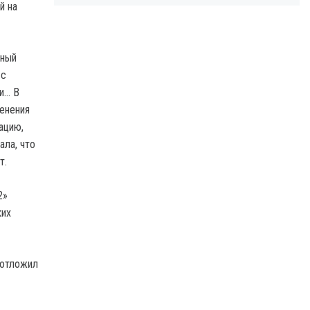
й на
рный
 с
и… В
менения
ацию,
ала, что
т.
2»
ких
 отложил