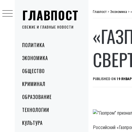
Skip
ГЛАВПОСТ
to
Главпост
>
Экономика
>
content
«ГАЗ
СВЕЖИЕ И ГЛАВНЫЕ НОВОСТИ
Primary
ПОЛИТИКА
Menu
СВЕР
ЭКОНОМИКА
ОБЩЕСТВО
PUBLISHED ON
19 ЯНВАР
КРИМИНАЛ
ОБРАЗОВАНИЕ
ТЕХНОЛОГИИ
КУЛЬТУРА
Российский «Газпро