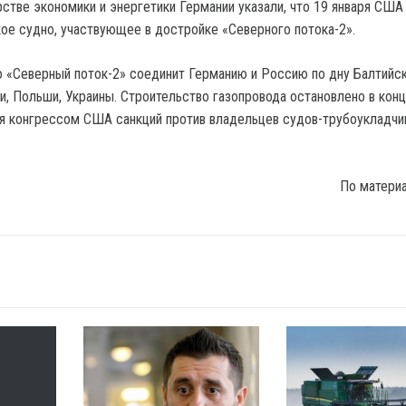
рстве экономики и энергетики Германии указали, что 19 января США
кое судно, участвующее в достройке «Северного потока-2».
о «Северный поток-2» соединит Германию и Россию по дну Балтийс
ии, Польши, Украины. Строительство газопровода остановлено в кон
ия конгрессом США санкций против владельцев судов-трубоукладчи
По матери