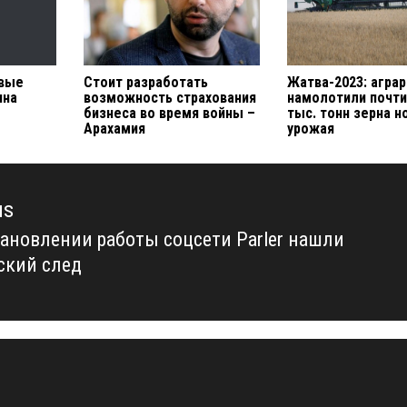
вые
Стоит разработать
Жатва-2023: агра
ина
возможность страхования
намолотили почти
бизнеса во время войны –
тыс. тонн зерна н
Арахамия
урожая
us
тановлении работы соцсети Parler нашли
us
ский след