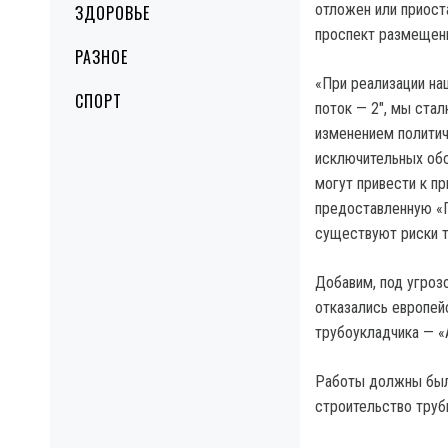
отложен или приост
ЗДОРОВЬЕ
проспект размещени
РАЗНОЕ
«При реализации на
СПОРТ
поток — 2″, мы ста
изменением политич
исключительных обс
могут привести к п
предоставленную «Г
существуют риски т
Добавим, под угроз
отказались европей
трубоукладчика — «
Работы должны были
строительство труб