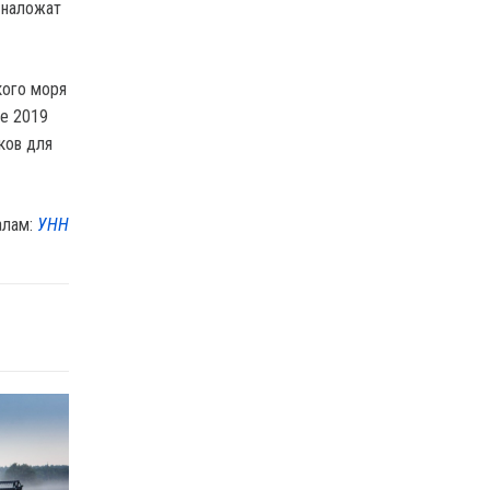
 наложат
кого моря
це 2019
ков для
алам:
УНН