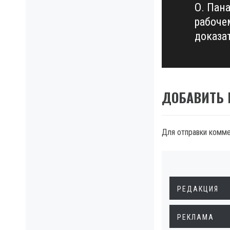
О. Пан
Next
рабочем
post:
доказа
ДОБАВИТЬ
Для отправки комм
РЕДАКЦИЯ
РЕКЛАМА