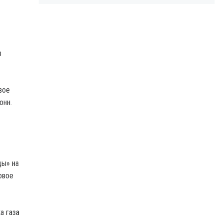
в
вое
онн.
ды» на
овое
а газа