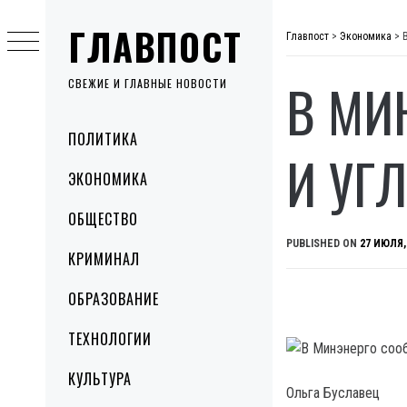
Skip
ГЛАВПОСТ
to
Главпост
>
Экономика
>
content
В МИ
СВЕЖИЕ И ГЛАВНЫЕ НОВОСТИ
Primary
ПОЛИТИКА
Menu
И УГ
ЭКОНОМИКА
ОБЩЕСТВО
PUBLISHED ON
27 ИЮЛЯ,
КРИМИНАЛ
ОБРАЗОВАНИЕ
ТЕХНОЛОГИИ
КУЛЬТУРА
Ольга Буславец