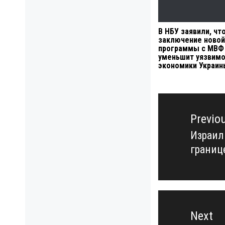
В НБУ заявили, чт
заключение новой
программы с МВФ
уменьшит уязвим
экономики Украин
Навигация
по
Previo
записям
Израил
Previo
границ
post:
Next