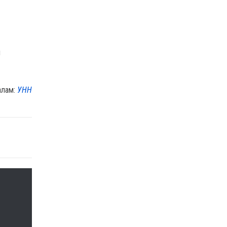
я
алам:
УНН