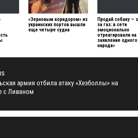
о
«Зерновым коридором» из
Продай собаку — 
украинских портов вышли
за газ: в сети
еще четыре судна
эмоционально
ость
отреагировали на
ы
заявление одного 
народа»
us
ьская армия отбила атаку «Хезболлы» на
us
е с Ливаном