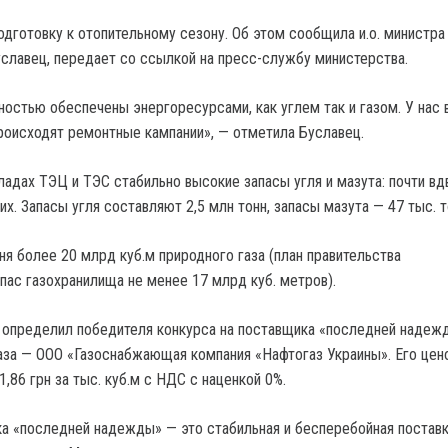
одготовку к отопительному сезону. Об этом сообщила и.о. министра
уславец, передает со ссылкой на пресс-службу министерства.
ностью обеспечены энергоресурсами, как углем так и газом. У нас 
оисходят ремонтные кампании», — отметила Буславец.
ладах ТЭЦ и ТЭС стабильно высокие запасы угля и мазута: почти вд
. Запасы угля составляют 2,5 млн тонн, запасы мазута — 47 тыс. т
ня более 20 млрд куб.м природного газа (план правительства
пас газохранилища не менее 17 млрд куб. метров).
 определил победителя конкурса на поставщика «последней надеж
аза — ООО «Газоснабжающая компания «Нафтогаз Украины». Его цен
86 грн за тыс. куб.м с НДС с наценкой 0%.
а «последней надежды» — это стабильная и бесперебойная поставк