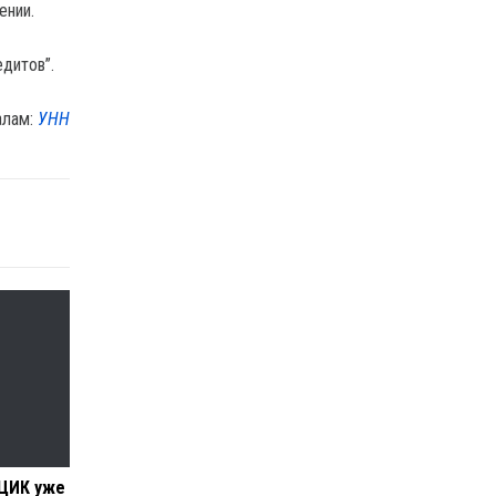
ении.
дитов”.
алам:
УНН
 ЦИК уже