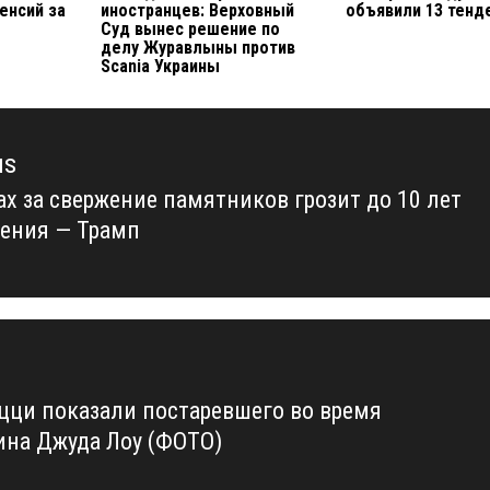
енсий за
иностранцев: Верховный
объявили 13 тенд
Суд вынес решение по
делу Журавлыны против
Scania Украины
us
ах за свержение памятников грозит до 10 лет
us
ения — Трамп
цци показали постаревшего во время
ина Джуда Лоу (ФОТО)