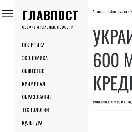
Skip
ГЛАВПОСТ
to
Главпост
>
Экономика
>
content
УКРА
СВЕЖИЕ И ГЛАВНЫЕ НОВОСТИ
Primary
ПОЛИТИКА
Menu
600 
ЭКОНОМИКА
ОБЩЕСТВО
КРЕД
КРИМИНАЛ
ОБРАЗОВАНИЕ
PUBLISHED ON
23 ИЮНЯ,
ТЕХНОЛОГИИ
КУЛЬТУРА