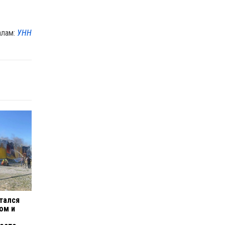
алам:
УНН
тался
ом и