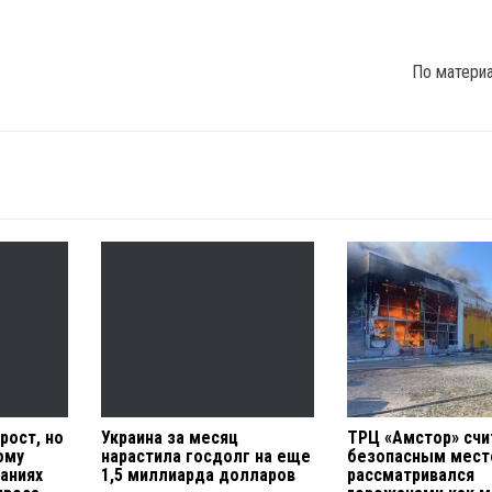
По матери
рост, но
Украина за месяц
ТРЦ «Амстор» счи
ому
нарастила госдолг на еще
безопасным мест
аниях
1,5 миллиарда долларов
рассматривался