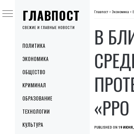
Skip
ГЛАВПОСТ
to
Главпост
>
Экономика
>
content
В БЛ
СВЕЖИЕ И ГЛАВНЫЕ НОВОСТИ
Primary
ПОЛИТИКА
Menu
СРЕД
ЭКОНОМИКА
ОБЩЕСТВО
ПРОТ
КРИМИНАЛ
«РРО
ОБРАЗОВАНИЕ
ТЕХНОЛОГИИ
КУЛЬТУРА
PUBLISHED ON
19 ИЮНЯ,