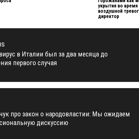
проса
горожанами как 
укрытия во время
воздушной тревог
директор
us
вирус в Италии был за два месяца до
us
ния первого случая
чук про закон о народовластии: Мы ожидаем
сиональную дискуссию