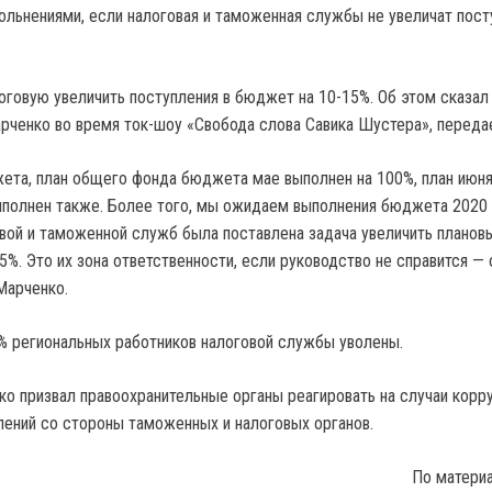
оговую увеличить поступления в бюджет на 10-15%.
Об этом сказал
рченко во время ток-шоу «Свобода слова Савика Шустера», передае
ета, план общего фонда бюджета мае выполнен на 100%, план июня
полнен также. Более того, мы ожидаем выполнения бюджета 2020 
вой и таможенной служб была поставлена задача увеличить планов
5%. Это их зона ответственности, если руководство не справится —
Марченко.
0% региональных работников налоговой службы уволены.
ко призвал правоохранительные органы реагировать на случаи корр
лений со стороны таможенных и налоговых органов.
По матери