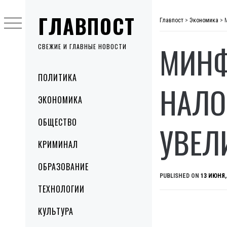
Skip
ГЛАВПОСТ
to
Главпост
>
Экономика
>
content
МИНФ
СВЕЖИЕ И ГЛАВНЫЕ НОВОСТИ
Primary
ПОЛИТИКА
Menu
НАЛО
ЭКОНОМИКА
ОБЩЕСТВО
УВЕЛ
КРИМИНАЛ
ОБРАЗОВАНИЕ
PUBLISHED ON
13 ИЮНЯ,
ТЕХНОЛОГИИ
КУЛЬТУРА