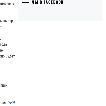
МЫ В FACEBOOK
 министр
т .
,
года.
ые
 оно будет
упции
алам:
УНН