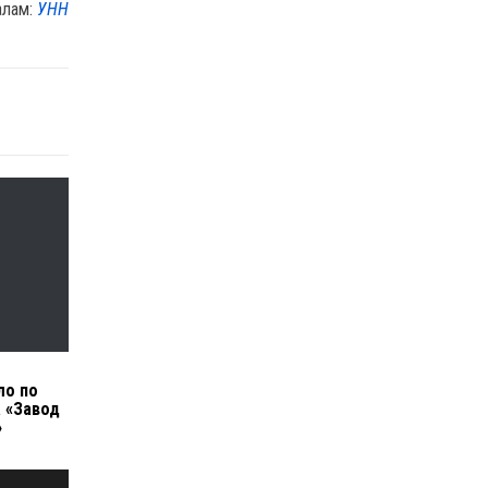
алам:
УНН
ло по
 «Завод
»