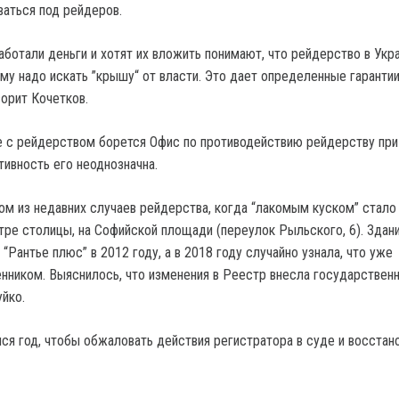
аться под рейдеров.
аботали деньги и хотят их вложить понимают, что рейдерство в Укр
ому надо искать ”крышу“ от власти. Это дает определенные гарантии
ворит Кочетков.
е с рейдерством борется Офис по противодействию рейдерству при
ивность его неоднозначна.
ом из недавних случаев рейдерства, когда “лакомым куском” стало
тре столицы, на Софийской площади (переулок Рыльского, 6). Здан
“Рантье плюс” в 2012 году, а в 2018 году случайно узнала, что уже
енником. Выяснилось, что изменения в Реестр внесла государствен
йко.
ся год, чтобы обжаловать действия регистратора в суде и восстан