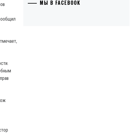
МЫ В FACEBOOK
сообщил
отмечает,
сти.
дебным
прав
нож
стор