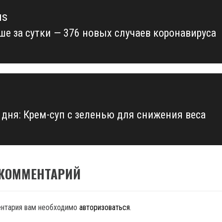
us
ше за сутки — 376 новых случаев коронавируса
us
 дня: Крем-суп с зеленью для снижения веса
 КОММЕНТАРИЙ
ентария вам необходимо
авторизоваться
.