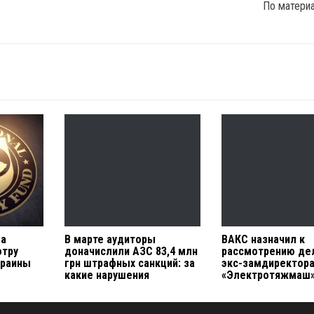
По матери
ла
В марте аудиторы
ВАКС назначил к
отру
доначислили АЗС 83,4 млн
рассмотрению де
краины
грн штрафных санкций: за
экс-замдиректора
какие нарушения
«Электротяжмаш