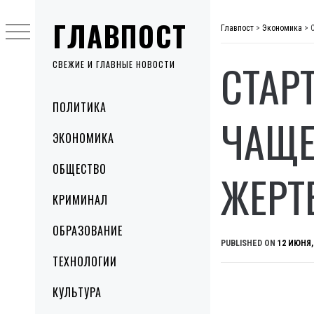
Skip
ГЛАВПОСТ
to
Главпост
>
Экономика
>
content
СТАР
СВЕЖИЕ И ГЛАВНЫЕ НОВОСТИ
Primary
ПОЛИТИКА
Menu
ЧАЩЕ
ЭКОНОМИКА
ОБЩЕСТВО
ЖЕРТ
КРИМИНАЛ
ОБРАЗОВАНИЕ
PUBLISHED ON
12 ИЮНЯ,
ТЕХНОЛОГИИ
КУЛЬТУРА