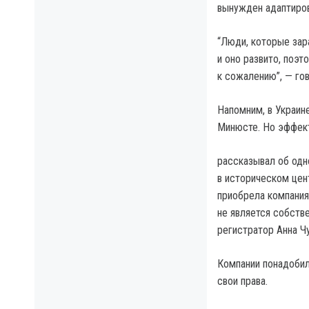
вынужден адаптиров
“Люди, которые зар
и оно развито, поэт
к сожалению”, — го
Напомним, в Украин
Минюсте. Но эффект
рассказывал об одн
в историческом цен
приобрела компания 
не является собств
регистратор Анна Чу
Компании понадобил
свои права.