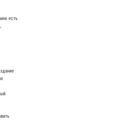
аине есть
,
 здание
ие
ный
овить