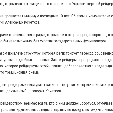
не процветает минимум последние 10 лет.
Об этом в комментарии 
тик Александр Кочетков.
ами сталкиваются аграрии, строители и стартаперы, говорит он, и 
о бы невозможным без участия государственных функционеров.
азом привлечь структуру, которая регистрирует переход собственно
ируется в судебных решениях. Затем рейдеры перепродают по су
, которое рейдернули, чтобы лишить добросовестного владельца 
Это традиционная схема.
, что рейдерами выступают какие-то титушки, которые приставили 
ать документы”, — говорит Кочетков.
о рейдерством занимаются те, кто с ним должен бороться, отмечает
 условиях крупные инвестиции в Украину не придут, потому что инве