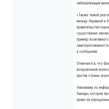
либерализации визо
«Также темой разго
между Украиной и Ка
правительства подч
существенно увелич
пример позитивного
заинтересованность
в сообщении.
Отмечается, что Фр
вооруженной агресс
против страны-агре
Напомним, по инфо
Канады, которая пр
право на упрощенны