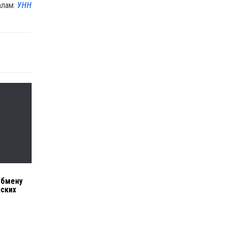
алам:
УНН
обмену
нских