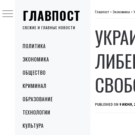
Skip
ГЛАВПОСТ
to
Главпост
>
Экономика
>
content
УКРА
СВЕЖИЕ И ГЛАВНЫЕ НОВОСТИ
Primary
ПОЛИТИКА
Menu
ЛИБЕ
ЭКОНОМИКА
ОБЩЕСТВО
СВОБ
КРИМИНАЛ
ОБРАЗОВАНИЕ
PUBLISHED ON
9 ИЮНЯ, 
ТЕХНОЛОГИИ
КУЛЬТУРА