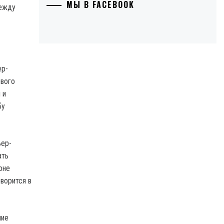
МЫ В FACEBOOK
ер-
ового
 и
бу
ьер-
ать
оне
ворится в
ние