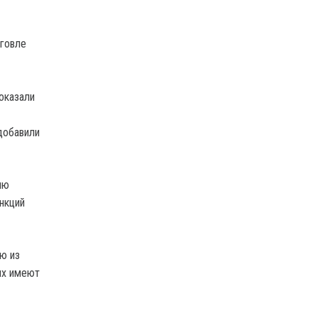
рговле
оказали
добавили
ию
нкций
ю из
ых имеют