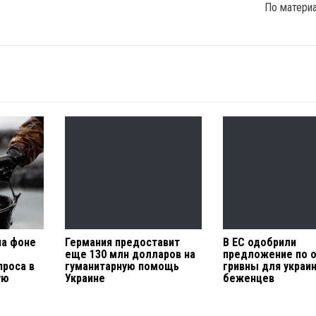
По матери
на фоне
Германия предоставит
В ЕС одобрили
еще 130 млн долларов на
предложение по 
проса в
гуманитарную помощь
гривны для украи
ую
Украине
беженцев