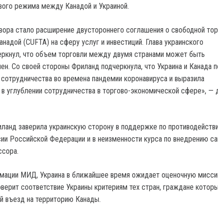
вого режима между Канадой и Украиной.
вора стало расширение двустороннего соглашения о свободной то
надой (CUFTA) на сферу услуг и инвестиций. Глава украинского
еркнул, что объем торговли между двумя странами может быть
ен. Со своей стороны Фриланд подчеркнула, что Украина и Канада п
 сотрудничества во времена пандемии коронавируса и выразила
 в углублении сотрудничества в торгово-экономической сфере», — 
иланд заверила украинскую сторону в поддержке по противодейств
ии Российской Федерации и в неизменности курса по внедрению са
ссора.
рмации МИД, Украина в ближайшее время ожидает оценочную мисси
оверит соответствие Украины критериям тех стран, граждане котор
й въезд на территорию Канады.