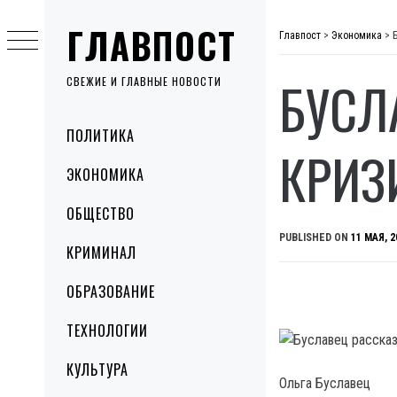
Skip
ГЛАВПОСТ
to
Главпост
>
Экономика
>
content
БУСЛ
СВЕЖИЕ И ГЛАВНЫЕ НОВОСТИ
Primary
ПОЛИТИКА
Menu
КРИЗ
ЭКОНОМИКА
ОБЩЕСТВО
PUBLISHED ON
11 МАЯ, 2
КРИМИНАЛ
ОБРАЗОВАНИЕ
ТЕХНОЛОГИИ
КУЛЬТУРА
Ольга Буславец