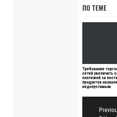
ПО ТЕМЕ
Требование торго
сетей увеличить о
платежей за пост
продуктов назвал
недопустимым
Навигация
по
Previo
записям