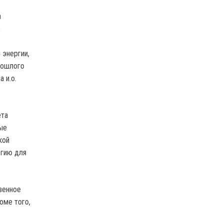
а
е
 энергии,
рошлого
 и.о.
ета
ые
кой
ргию для
венное
оме того,