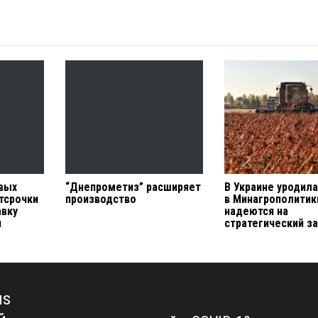
вых
“Днепрометиз” расширяет
В Украине уродила
тсрочки
производство
в Минагрополитик
авку
надеются на
и
стратегический з
us