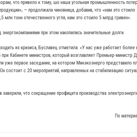
орам, что привело к тому, шо наша угольная промышленность поте
продукции», — продолжала чиновница, добавив, что «нам это стоило
5 млн тонн отечественного угля, нам это стоило 5 млрд гривен».
д энергокомпаниями при этом накопились значительные долги.
ыходить из кризиса, Буславец отметила: «У нас уже работает более
 при Кабинете министров, который возглавляет Премьер-министр 
и уже первое заседание, на котором Минэкоэнерго представило п
 Он состоит с 20 мероприятий, направленных на стабилизацию ситуа
в заверили, что сокращение профицита производства электроэнерги
.
По матери