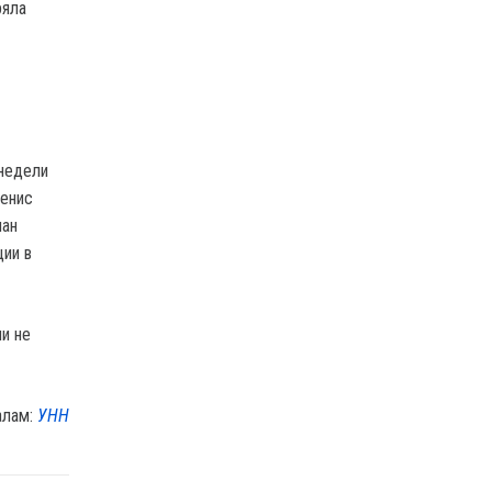
ряла
 недели
Денис
лан
ции в
и не
алам:
УНН