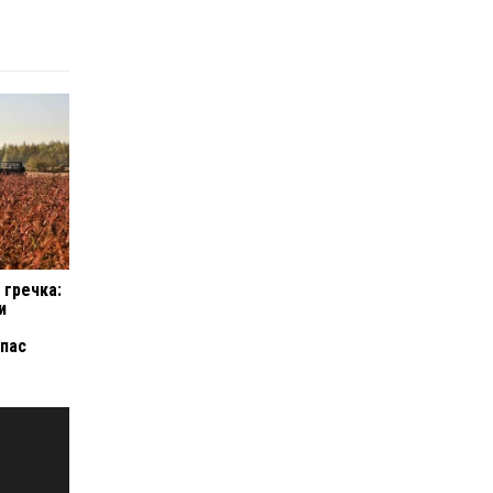
 гречка:
и
апас