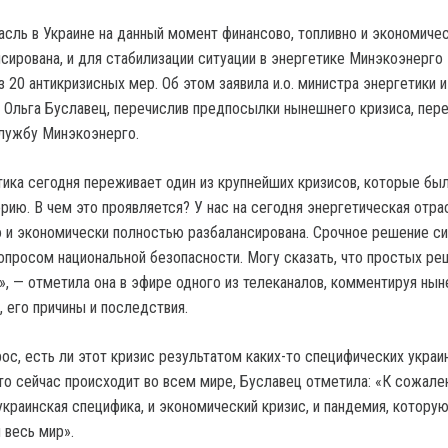
асль в Украине на данный момент финансово, топливно и экономиче
сирована, и для стабилизации ситуации в энергетике Минэкоэнерго
 20 антикризисных мер. Об этом заявила и.о. министра энергетики 
льга Буславец, перечислив предпосылки нынешнего кризиса, пер
лужбу Минэкоэнерго.
тика сегодня переживает один из крупнейших кризисов, которые был
рию. В чем это проявляется? У нас на сегодня энергетическая отра
о и экономически полностью разбалансирована. Срочное решение с
опросом национальной безопасности. Могу сказать, что простых ре
», — отметила она в эфире одного из телеканалов, комментируя ны
, его причины и последствия.
ос, есть ли этот кризис результатом каких-то специфических украи
что сейчас происходит во всем мире, Буславец отметила: «К сожале
украинская специфика, и экономический кризис, и пандемия, котору
 весь мир».