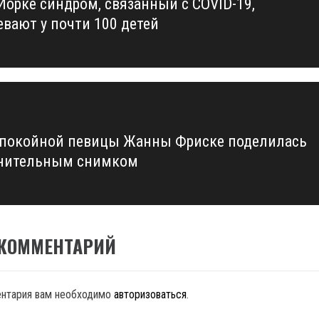
Йорке синдром, связанный с COVID-19,
us
евают у почти 100 детей
 покойной певицы Жанны Фриске поделилась
нительным снимком
 КОММЕНТАРИЙ
ентария вам необходимо
авторизоваться
.