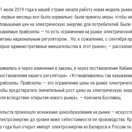
 1 июля 2019 года в нашей стране начала работу новая модель рынк
в первые месяцы все было нормально: были приняты меры, чтобы н
повышения цен на электрическую энергию для потребителей. Были
зываемые прайскепы — то есть ограничения на рынке электрической
итаны национальным регулятором… Но, к сожалению, с сентября п
торые административные вмешательства в этот рынок», — рассказала
шивались и через изменения в законы, и через постановления Кабин
 постановления нашего регулятора». «Устанавливались так называем
 прайскепы. Прайскепы — это ограничение цены на рынке электричес
чтобы предотвратить значительный рост цены на электрическую эне
еля вследствие открытия нового рынка», — пояснила Буславец.
ельств произошло искажение ценообразования на рынке — искусст
лектроэнергию до уровня ниже себестоимости ее производства. Кр
о года был открыт импорт электроэнергии из Беларуси и России по