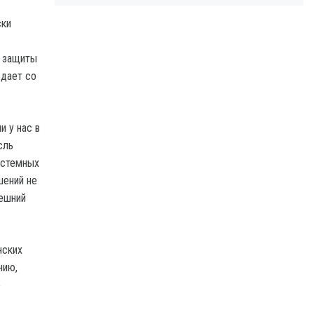
ски
и защиты
едает со
и у нас в
сль
истемных
шений не
нешний
нских
нию,
ю