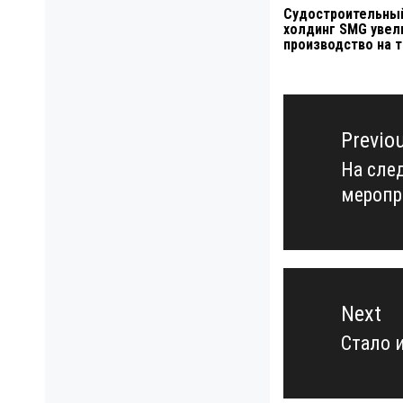
Судостроительны
холдинг SMG увел
производство на 
Навигация
по
Previo
записям
На сле
Previo
меропр
post:
Next
Стало 
Next
post: