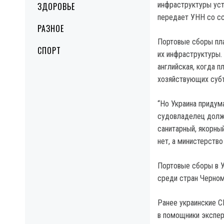
инфраструктуры уст
ЗДОРОВЬЕ
передает УНН со с
РАЗНОЕ
Портовые сборы пла
СПОРТ
их инфраструктуры.
английская, когда п
хозяйствующих суб
“Но Украина придум
судовладелец долже
санитарный, якорны
нет, а министерств
Портовые сборы в У
среди стран Черном
Ранее украинские С
в помощники экспер