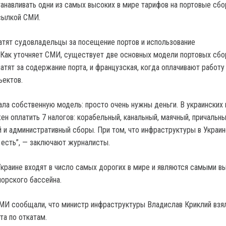
анавливать одни из самых высоких в мире тарифов на портовые сбо
сылкой СМИ.
тят судовладельцы за посещение портов и использование
 Как уточняет СМИ, существует две основных модели портовых сбо
латят за содержание порта, и французская, когда оплачивают работу
ъектов.
ала собственную модель: просто очень нужны деньги. В украинских 
н оплатить 7 налогов: корабельный, канальный, маячный, причальны
й и административный сборы. При том, что инфраструктуры в Украин
о есть”, — заключают журналисты.
краине входят в число самых дорогих в мире и являются самыми в
орского бассейна.
МИ сообщали, что министр инфраструктуры Владислав Криклий взя
та по откатам.