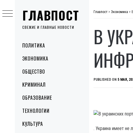
Skip
ГЛАВПОСТ
to
Главпост
>
Экономика
>
content
В УК
СВЕЖИЕ И ГЛАВНЫЕ НОВОСТИ
Primary
ПОЛИТИКА
Menu
ИНФР
ЭКОНОМИКА
ОБЩЕСТВО
PUBLISHED ON
5 МАЯ, 20
КРИМИНАЛ
ОБРАЗОВАНИЕ
ТЕХНОЛОГИИ
КУЛЬТУРА
. Украина имеет не