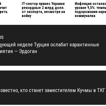
й
IT-сектор принес Украине
Инфляция осталас
ичит
рекордные 2 млрд долл.
уровне 9,5%: темп
треть
от экспорта, несмотря на
подорожания нар
войну
коммуналка
us
дующей неделе Турция ослабит карантинные
us
иятия — Эрдоган
известно, кто станет заместителем Кучмы в ТКГ