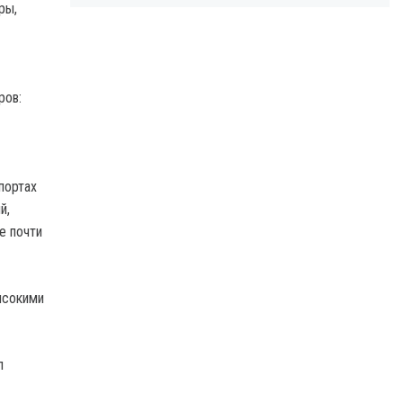
ры,
ров:
портах
й,
е почти
ысокими
л