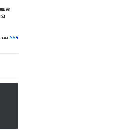
тищев
лей
алам:
УНН