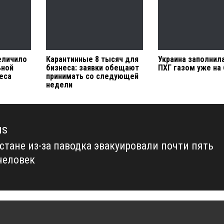
еличило
Карантинные 8 тысяч для
Украина заполнил
ьной
бизнеса: заявки обещают
ПХГ газом уже на
еса
принимать со следующей
недели
us
хстане из-за паводка эвакуировали почти пять
us
человек