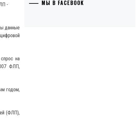
МЫ В FACEBOOK
ны данные
цифровой
 спрос на
4007 ФЛП,
ым годом,
ей (ФЛП),