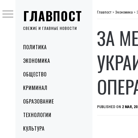
Skip
ГЛАВПОСТ
to
Главпост
>
Экономика
>
content
ЗА М
СВЕЖИЕ И ГЛАВНЫЕ НОВОСТИ
Primary
ПОЛИТИКА
Menu
УКРА
ЭКОНОМИКА
ОБЩЕСТВО
ОПЕР
КРИМИНАЛ
ОБРАЗОВАНИЕ
PUBLISHED ON
2 МАЯ, 20
ТЕХНОЛОГИИ
КУЛЬТУРА