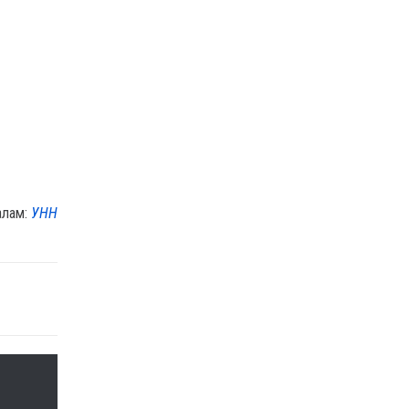
алам:
УНН