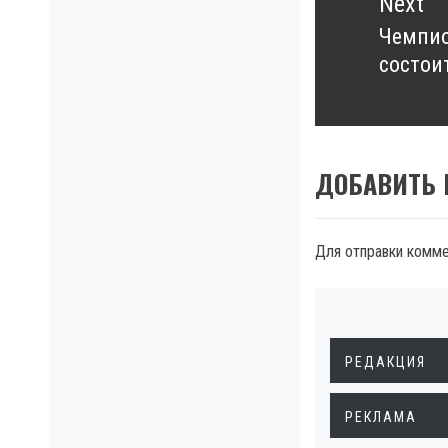
Next
Чемпио
Next
состои
post:
ДОБАВИТЬ
Для отправки комм
РЕДАКЦИЯ
РЕКЛАМА