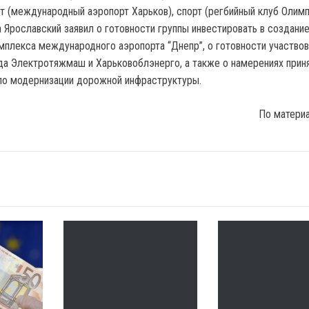
рт (международный аэропорт Харьков), спорт (регбийный клуб Олимп
а Ярославский заявил о готовности группы инвестировать в создани
мплекса международного аэропорта “Днепр”, о готовности участвов
ода Электротяжмаш и Харьковоблэнерго, а также о намерениях прин
 по модернизации дорожной инфраструктуры.
По матери