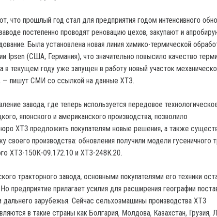
ют, что прошлый год стал для предприятия годом интенсивного обн
 заводе постепенно проводят реновацию цехов, закупают и апробиру
ование. Была установлена новая линия химико-термической обрабо
ии Ipsen (США, Германия), что значительно повысило качество терм
 а в текущем году уже запущен в работу новый участок механическо
, — пишут СМИ со ссылкой на данные ХТЗ.
ление завода, где теперь используется передовое технологическо
кого, японского и американского производства, позволило
бюро ХТЗ предложить покупателям новые решения, а также сущест
ку своего производства: обновления получили модели гусеничного 
го ХТЗ-150К-09.172.10 и ХТЗ-248К.20.
кого тракторного завода, основными покупателями его техники ост
. Но предприятие прилагает усилия для расширения географии поста
и дальнего зарубежья. Сейчас сельхозмашины производства ХТЗ
ляются в такие страны как Болгария, Молдова, Казахстан, Грузия, Л