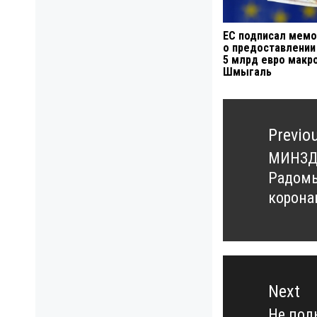
ЕС подписал мем
о предоставлении
5 млрд евро макр
Шмыгаль
Навигация
по
Previo
записям
МИНЗДР
Previo
Радом
post:
корона
Next
Не пол