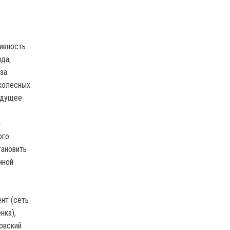
ивность
да,
за.
 колесных
едущее
и
ого
тановить
нной
нт (сеть
нка),
овский