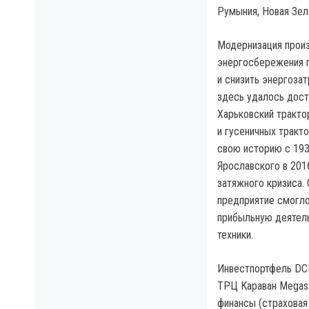
Румыния, Новая Зела
Модернизация произ
энергосбережения 
и снизить энергоза
здесь удалось дости
Харьковский тракто
и гусеничных тракт
свою историю с 193
Ярославского в 201
затяжного кризиса.
предприятие смогло
прибыльную деятел
техники.
Инвестпортфель DCH
ТРЦ Караван Megasto
финансы (страховая