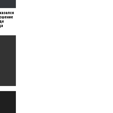
казался
рошение
оде
да