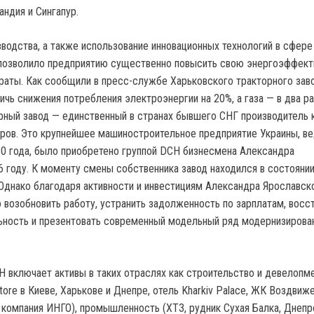
ндия и Сингапур.
водства, а также использование инновационных технологий в сфере
позволило предприятию существенно повысить свою энергоэффект
траты. Как сообщили в пресс-службе Харьковского тракторного заво
чь снижения потребления электроэнергии на 20%, а газа — в два ра
рный завод — единственный в странах бывшего СНГ производитель
оров. Это крупнейшее машиностроительное предприятие Украины, в
0 года, было приобретено группой DCH бизнесмена Александра
6 году. К моменту смены собственника завод находился в состояни
 Однако благодаря активности и инвестициям Александра Ярославск
 возобновить работу, устранить задолженность по зарплатам, восс
ьность и презентовать современный модельный ряд модернизирова
 включает активы в таких отраслях как строительство и девелопме
rе в Киеве, Харькове и Днепре, отель Kharkiv Palace, ЖК Воздвиже
 компания ИНГО), промышленность (ХТЗ, рудник Сухая Балка, Днепр