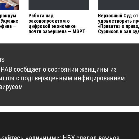
орандум
Работа над
Верховный Суд от
 Украине
законопроектом о
удовлетворить п
офина —
цифровой экономике
«Привата» о прив
почти завершена — МЭРТ
Суркисов в зал су
us
АВ сообщает о состоянии женщины из
us
ышля с подтвержденным инфицированием
вирусом
ьзуйтесь наличными: НБУ сделал важное