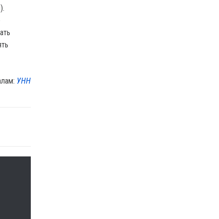
).
е
ать
ять
алам:
УНН