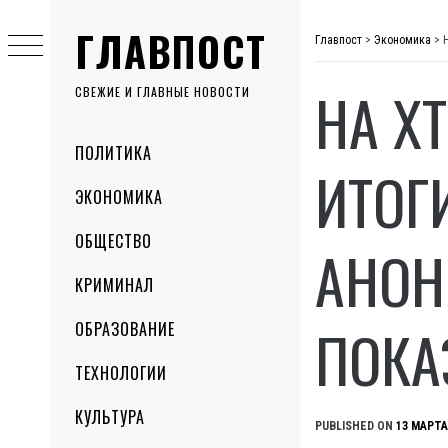
Skip
ГЛАВПОСТ
to
Главпост
>
Экономика
>
content
НА Х
СВЕЖИЕ И ГЛАВНЫЕ НОВОСТИ
Primary
ПОЛИТИКА
Menu
ИТОГ
ЭКОНОМИКА
ОБЩЕСТВО
АНОН
КРИМИНАЛ
ПОКА
ОБРАЗОВАНИЕ
ТЕХНОЛОГИИ
КУЛЬТУРА
PUBLISHED ON
13 МАРТА