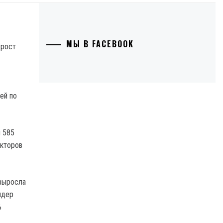
МЫ В FACEBOOK
ей по
 585
акторов
 выросла
идер
%