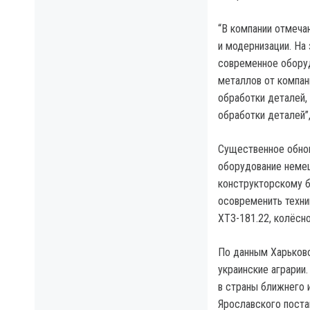
“В компании отмеча
и модернизации. На
современное оборуд
металлов от компан
обработки деталей,
обработки деталей”
Существенное обнов
оборудование немец
конструкторскому 
осовременить техни
ХТЗ-181.22, колёсно
По данным Харьковс
украинские аграрии
в страны ближнего 
Ярославского постав