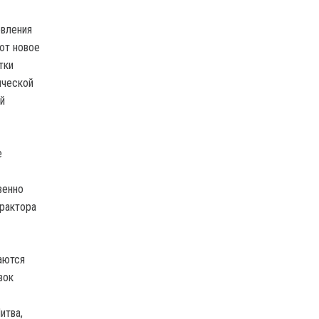
овления
ют новое
тки
ической
й
е
венно
трактора
аются
вок
итва,