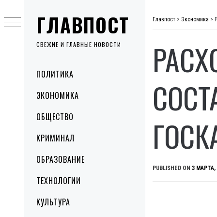
Skip
ГЛАВПОСТ
to
Главпост
>
Экономика
>
content
РАСХ
СВЕЖИЕ И ГЛАВНЫЕ НОВОСТИ
Primary
ПОЛИТИКА
Menu
СОСТ
ЭКОНОМИКА
ОБЩЕСТВО
ГОСК
КРИМИНАЛ
ОБРАЗОВАНИЕ
PUBLISHED ON
3 МАРТА,
ТЕХНОЛОГИИ
КУЛЬТУРА