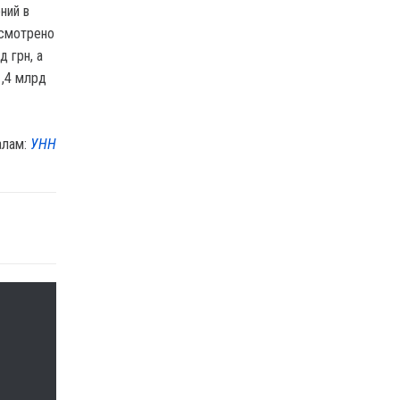
ний в
усмотрено
 грн, а
1,4 млрд
алам:
УНН