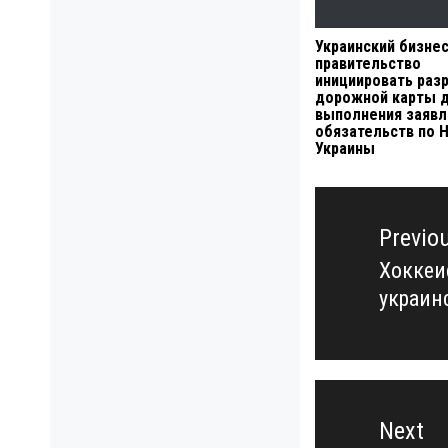
Украинский бизнес
правительство
инициировать раз
дорожной карты 
выполнения заяв
обязательств по 
Украины
Навигация
по
Previo
записям
Хоккеи
Previo
украин
post:
Next