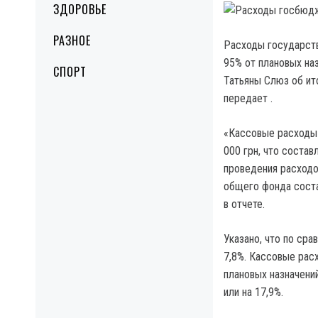
ЗДОРОВЬЕ
РАЗНОЕ
Расходы государств
95% от плановых наз
СПОРТ
Татьяны Слюз об ит
передает .
«Кассовые расходы 
000 грн, что состав
проведения расходов
общего фонда состав
в отчете.
Указано, что по сра
7,8%. Кассовые рас
плановых назначени
или на 17,9%.