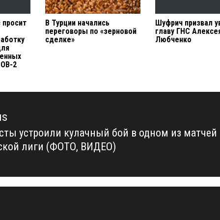
 просит
В Турции начались
Шуфрич призвал у
переговоры по «зерновой
главу ГНС Алексе
работку
сделке»
Любченко
для
ленных
НОВ-2
us
сты устроили кулачный бой в одном из матчей
us
ской лиги (ФОТО, ВИДЕО)