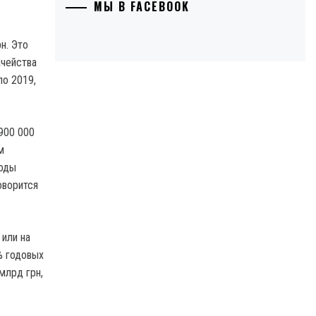
МЫ В FACEBOOK
н. Это
ачейства
по 2019,
900 000
м
ходы
оворится
 или на
% годовых
млрд грн,