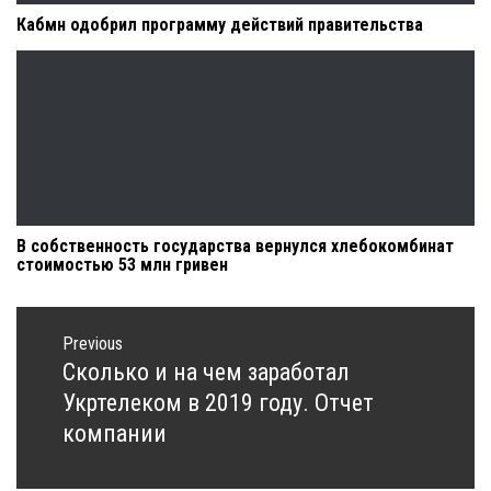
Кабмн одобрил программу действий правительства
В собственность государства вернулся хлебокомбинат
стоимостью 53 млн гривен
Навигация
по
Previous
записям
Сколько и на чем заработал
Previous
post:
Укртелеком в 2019 году. Отчет
компании