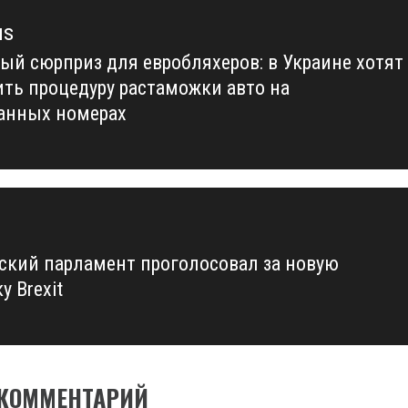
us
ый сюрприз для евробляхеров: в Украине хотят
us
ить процедуру растаможки авто на
анных номерах
ский парламент проголосовал за новую
у Brexit
 КОММЕНТАРИЙ