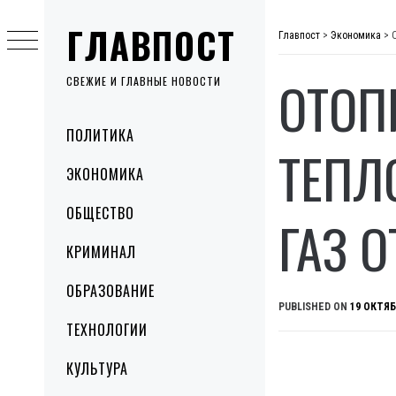
Skip
ГЛАВПОСТ
to
Главпост
>
Экономика
>
content
ОТОП
СВЕЖИЕ И ГЛАВНЫЕ НОВОСТИ
Primary
ПОЛИТИКА
Menu
ТЕПЛ
ЭКОНОМИКА
ОБЩЕСТВО
ГАЗ 
КРИМИНАЛ
ОБРАЗОВАНИЕ
PUBLISHED ON
19 ОКТЯБ
ТЕХНОЛОГИИ
КУЛЬТУРА