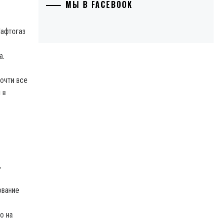
МЫ В FACEBOOK
Нафтогаз
а.
очти все
 в
,
ование
о на