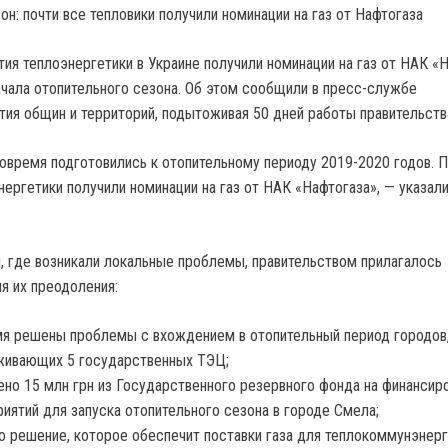
тия теплоэнергетики в Украине получили номинации на газ от НАК «
ачала отопительного сезона. Об этом сообщили в пресс-службе
тия общин и территорий, подытоживая 50 дней работы правительств
овремя подготовились к отопительному периоду 2019-2020 годов. П
ергетики получили номинации на газ от НАК «Нафтогаза», — указали
м, где возникали локальные проблемы, правительством прилагалось
я их преодоления:
я решены проблемы с вхождением в отопительный период городов
живающих 5 государственных ТЭЦ;
но 15 млн грн из Государственного резервного фонда на финансир
иятий для запуска отопительного сезона в городе Смела;
о решение, которое обеспечит поставки газа для теплокоммунэнерг