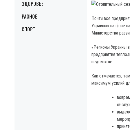
ЗДОРОВЬЕ
РАЗНОЕ
Почти все предприя
Украины» на фоне н
СПОРТ
Министерства разви
«Регионы Украины в
предприятия теплоэн
ведомстве.
Как отмечается, та
максимум усилий дл
воврем
обслу
выделе
меропр
принят