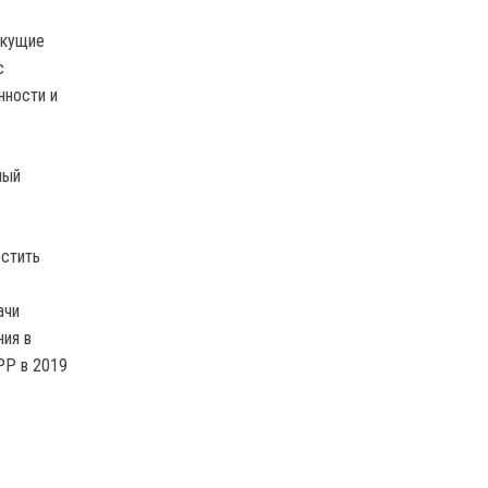
екущие
с
нности и
ный
остить
ачи
ния в
РР в 2019