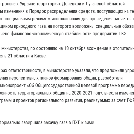
трольных Украине территориях Донецкой и Луганской областей;
ы изменения в Порядок распределения средств, поступающих на т
со специальным режимом использования для проведения расчетов 
щиком природного газа, на которого возложены специальные обяза
чено финансово-экономическую стабильность предприятий ТКЭ.
 министерства, по состоянию на 18 октября вхождение в отопитель
я в 21 области и Киеве.
ерах ответственности, в министерстве указали, что предложили упр
ния перспективных планов формирования общин, разработали
 законопроект «Об Общегосударственной целевой программе перед
енность территориальных общин на 2020-2021 год», внесли измене
грамм и проектов регионального развития, реализуемых за счет ГФ
формально завершила закачку газа в ПХГ к зиме.