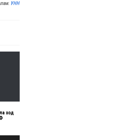
алам:
УНН
ла ход
ВФ