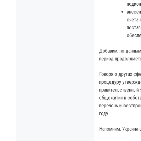
подкон
внесен
счета 
постав
обеспе
Добавим, по данным
период продолжаетс
Говоря о других сф
процедуру утвержде
правительственный
общежитий в собств
перечень инвестпро
году.
Напомним, Украина 