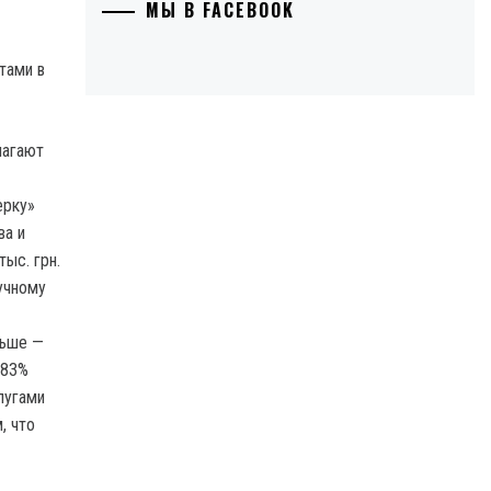
МЫ В FACEBOOK
тами в
лагают
ерку»
ва и
ыс. грн.
учному
льше —
 83%
лугами
, что