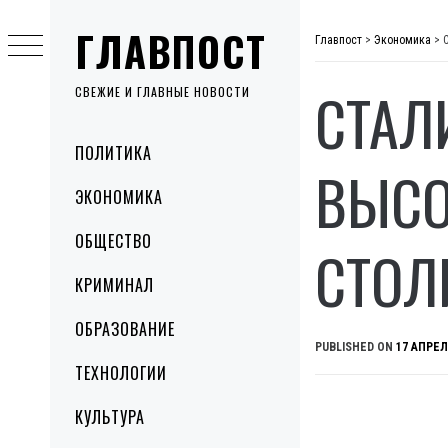
Skip
ГЛАВПОСТ
to
Главпост
>
Экономика
>
content
СТАЛ
СВЕЖИЕ И ГЛАВНЫЕ НОВОСТИ
Primary
ПОЛИТИКА
Menu
ВЫСО
ЭКОНОМИКА
ОБЩЕСТВО
СТОЛ
КРИМИНАЛ
ОБРАЗОВАНИЕ
PUBLISHED ON
17 АПРЕЛ
ТЕХНОЛОГИИ
КУЛЬТУРА