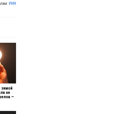
алам:
УНН
а зимой
сли не
релов —