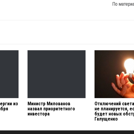
По матери
ергии из
Министр Милованов
Отключений свет
ября
назвал приоритетного
не планируется, е
инвестора
будет новых обст
Галущенко