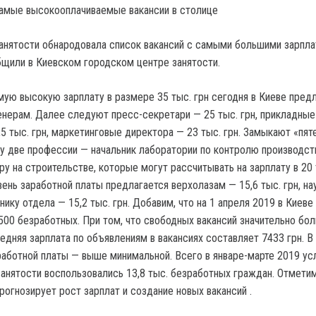
анятости обнародовала список вакансий с самыми большими зарпла
щили в Киевском городском центре занятости.
мую высокую зарплату в размере 35 тыс. грн сегодня в Киеве пред
ерам. Далее следуют пресс-секретари — 25 тыс. грн, прикладные
5 тыс. грн, маркетинговые директора — 23 тыс. грн. Замыкают «пят
у две профессии — начальник лаборатории по контролю производст
у на строительстве, которые могут рассчитывать на зарплату в 20 т
ень заработной платы предлагается верхолазам — 15,6 тыс. грн, на
нику отдела — 15,2 тыс. грн. Добавим, что на 1 апреля 2019 в Киеве
500 безработных. При том, что свободных вакансий значительно бо
редняя зарплата по объявлениям в вакансиях составляет 7433 грн. В
работной платы — выше минимальной. Всего в январе-марте 2019 ус
анятости воспользовались 13,8 тыс. безработных граждан. Отметим
рогнозирует рост зарплат и создание новых вакансий .