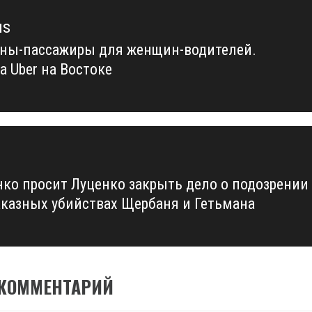
us
ы-пассажиры для женщин-водителей.
us
а Uber на Востоке
нко просит Луценко закрыть дело о подозрении
заказных убийствах Щербаня и Гетьмана
 КОММЕНТАРИЙ