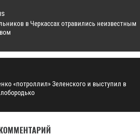
us
льников в Черкассах отравились неизвестным
us
твом
нко «потроллил» Зеленского и выступил в
олобородько
 КОММЕНТАРИЙ