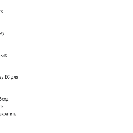
го
ому
ских
ву ЕС для
обход
ый
екратить