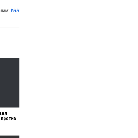
алам:
УНН
вел
 против