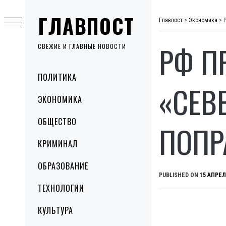
Skip
ГЛАВПОСТ
to
Главпост
>
Экономика
>
content
РФ П
СВЕЖИЕ И ГЛАВНЫЕ НОВОСТИ
Primary
ПОЛИТИКА
Menu
«СЕВ
ЭКОНОМИКА
ОБЩЕСТВО
ПОПР
КРИМИНАЛ
ОБРАЗОВАНИЕ
PUBLISHED ON
15 АПРЕЛ
ТЕХНОЛОГИИ
КУЛЬТУРА