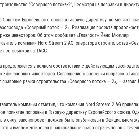
е Советом Европейского союза в Газовую директиву, не меняют пр
азопровода «Северный поток — 2». Реализация проекта продолжает
ержке инвесторов. Об этом сообщает «Главпост» Йенс Мюллер —
авитель компании Nord Stream 2 AG, оператора строительства «Се
ет со ссылкой на ТАСС.
а продолжается в полном соответствии с действующим законодате
ке финансовых инвесторов. Соглашение о внесении поправок в Газо
т правовые рамки строительства «Северного потока — 2», — заявил
авитель компании отметил, что компания Nord Stream 2 AG приняла
е принятие поправки в Газовую директиву Европейского союза. Од
ь в силу, законопроект должен быть опубликован в Официальном ж
ств и имплементирован в национальное право стран-членов в течен