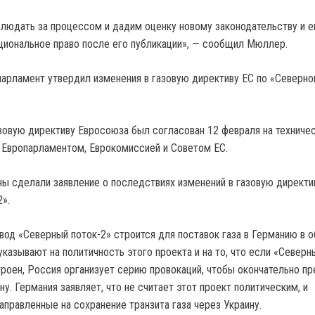
юдать за процессом и дадим оценку новому законодательству и е
циональное право после его публикации», — сообщил Мюллер.
парламент утвердил изменения в газовую директиву ЕС по «Северн
азовую директиву Евросоюза был согласован 12 февраля на техниче
Европарламентом, Еврокомиссией и Советом ЕС.
ы сделали заявление о последствиях изменений в газовую директи
».
вод «Северный поток-2» строится для поставок газа в Германию в 
указывают на политичность этого проекта и на то, что если «Северн
троен, Россия организует серию провокаций, чтобы окончательно пр
ну. Германия заявляет, что не считает этот проект политическим, и
аправленные на сохранение транзита газа через Украину.