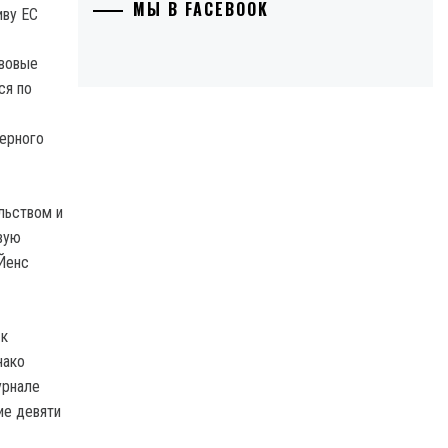
МЫ В FACEBOOK
авовые
ся по
верного
льством и
вую
 Йенс
 к
нако
урнале
ие девяти