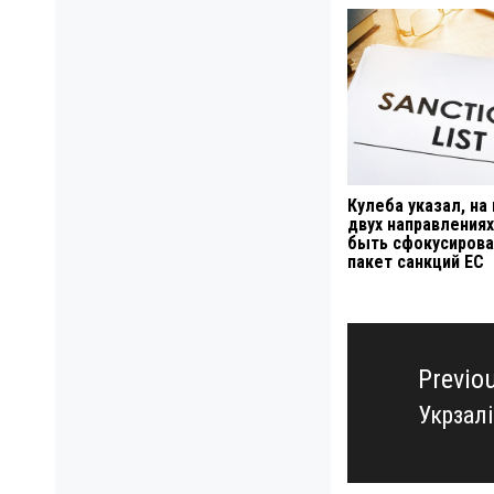
Кулеба указал, на
двух направления
быть сфокусирова
пакет санкций ЕС
Навигация
по
Previo
записям
Укрзал
Previo
post: