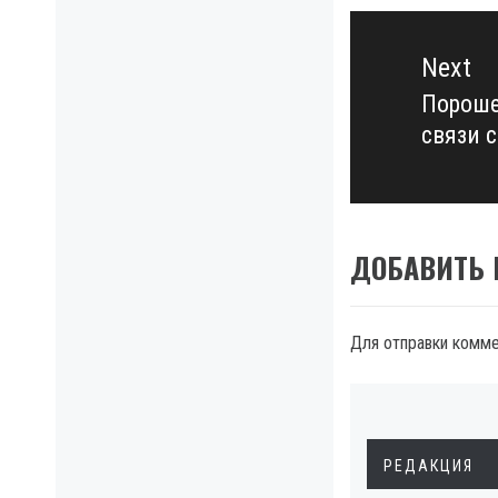
Next
Пороше
Next
связи 
post:
ДОБАВИТЬ
Для отправки комм
РЕДАКЦИЯ