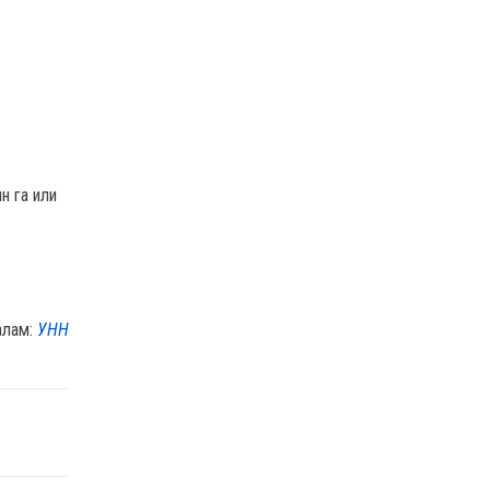
н га или
алам:
УНН