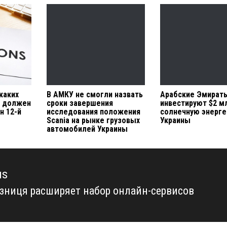
 каких
В АМКУ не смогли назвать
Арабские Эмират
х должен
сроки завершения
инвестируют $2 м
н 12-й
исследования положения
солнечную энерге
Scania на рынке грузовых
Украины
автомобилей Украины
us
ізниця расширяет набор онлайн-сервисов
us