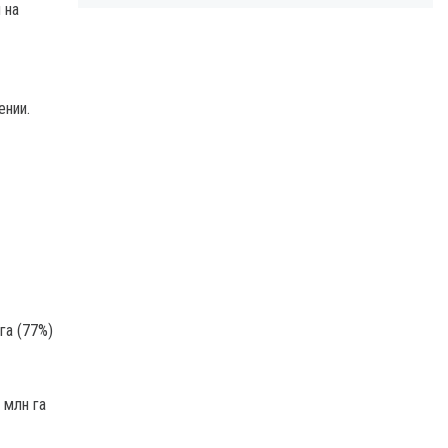
 на
ении.
га (77%)
 млн га