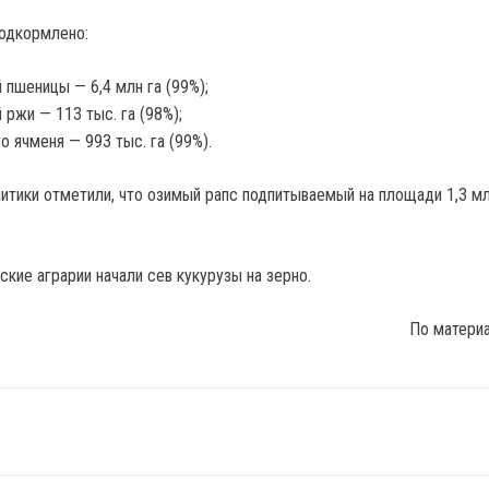
подкормлено:
 пшеницы — 6,4 млн га (99%);
 ржи — 113 тыс. га (98%);
о ячменя — 993 тыс. га (99%).
итики отметили, что озимый рапс подпитываемый на площади 1,3 мл
кие аграрии начали сев кукурузы на зерно.
По матери