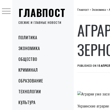
Skip
ГЛАВПОСТ
to
Главпост
>
Экономика
>
content
АГРА
СВЕЖИЕ И ГЛАВНЫЕ НОВОСТИ
Primary
ПОЛИТИКА
Menu
ЗЕРН
ЭКОНОМИКА
ОБЩЕСТВО
PUBLISHED ON
15 АПРЕЛ
КРИМИНАЛ
ОБРАЗОВАНИЕ
ТЕХНОЛОГИИ
КУЛЬТУРА
Украинские аграрии