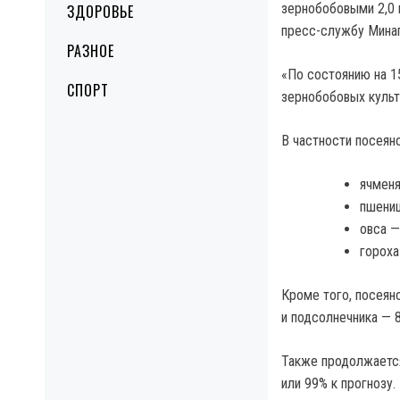
зернобобовыми 2,0 
ЗДОРОВЬЕ
пресс-службу Минаг
РАЗНОЕ
«По состоянию на 1
СПОРТ
зернобобовых культу
В частности посеяно
ячменя
пшениц
овса —
гороха
Кроме того, посеяно
и подсолнечника — 8
Также продолжается
или 99% к прогнозу.