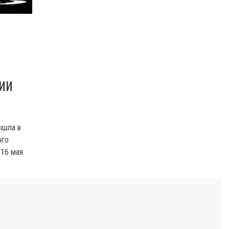
НИИ
ышла в
ого
 16 мая