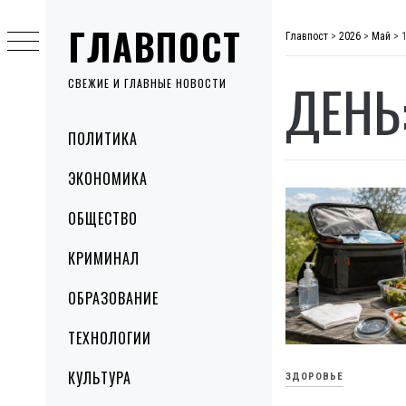
Skip
ГЛАВПОСТ
to
Главпост
>
2026
>
Май
>
content
ДЕНЬ
СВЕЖИЕ И ГЛАВНЫЕ НОВОСТИ
Primary
ПОЛИТИКА
Menu
ЭКОНОМИКА
ОБЩЕСТВО
КРИМИНАЛ
ОБРАЗОВАНИЕ
ТЕХНОЛОГИИ
КУЛЬТУРА
ЗДОРОВЬЕ