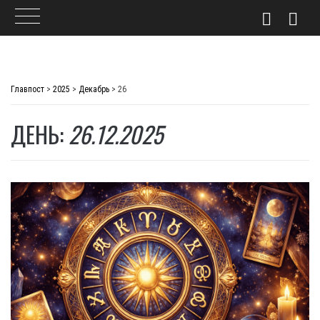
Skip
to
Главпост
>
2025
>
Декабрь
>
26
content
ДЕНЬ:
26.12.2025