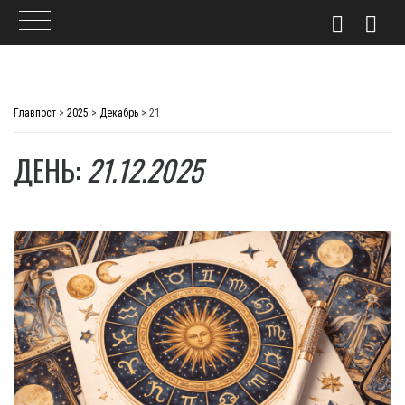
Skip
to
Главпост
>
2025
>
Декабрь
>
21
content
ДЕНЬ:
21.12.2025