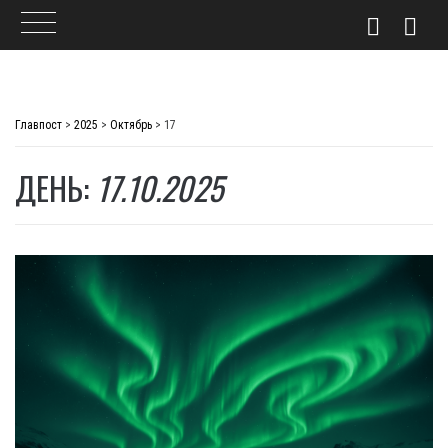
Skip
to
Главпост
>
2025
>
Октябрь
>
17
content
ДЕНЬ:
17.10.2025