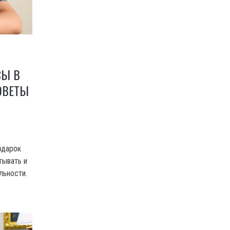
СЫ В
ОВЕТЫ
одарок
тывать и
льности.