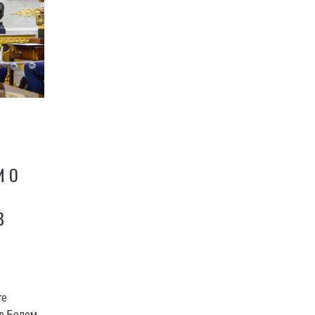
И О
В
те
 в Белом