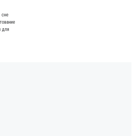
о сне
тование
я для