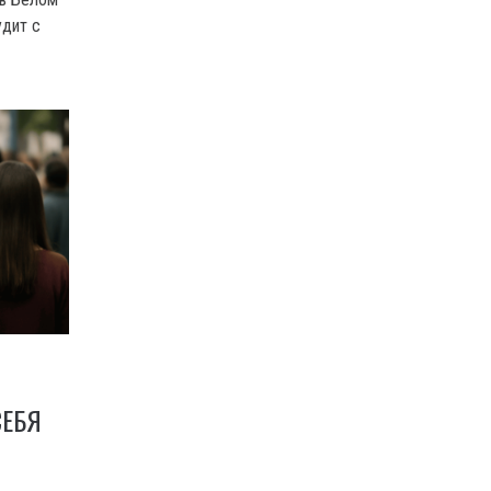
удит с
СЕБЯ