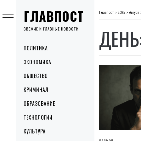
Skip
ГЛАВПОСТ
to
Главпост
>
2025
>
Август
content
ДЕНЬ
СВЕЖИЕ И ГЛАВНЫЕ НОВОСТИ
Primary
ПОЛИТИКА
Menu
ЭКОНОМИКА
ОБЩЕСТВО
КРИМИНАЛ
ОБРАЗОВАНИЕ
ТЕХНОЛОГИИ
КУЛЬТУРА
РАЗНОЕ