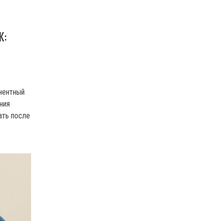
Ж:
нентный
ния
ать после