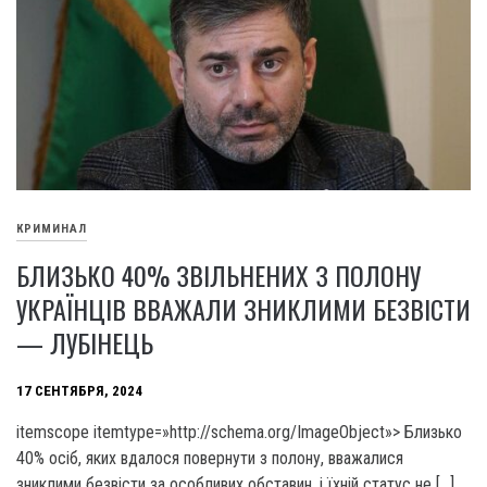
КРИМИНАЛ
БЛИЗЬКО 40% ЗВІЛЬНЕНИХ З ПОЛОНУ
УКРАЇНЦІВ ВВАЖАЛИ ЗНИКЛИМИ БЕЗВІСТИ
— ЛУБІНЕЦЬ
17 СЕНТЯБРЯ, 2024
itemscope itemtype=»http://schema.org/ImageObject»> Близько
40% осіб, яких вдалося повернути з полону, вважалися
зниклими безвісти за особливих обставин, і їхній статус не […]