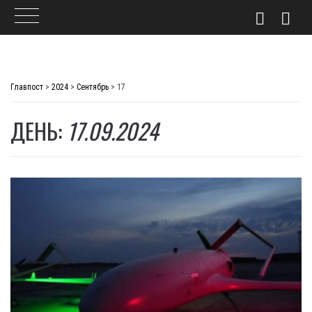
Skip
to
Главпост
>
2024
>
Сентябрь
>
17
content
ДЕНЬ:
17.09.2024