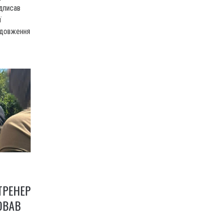
дписав
ї
родовження
ТРЕНЕР
ЮВАВ