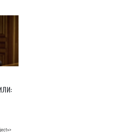
ИЛИ:
ject»>