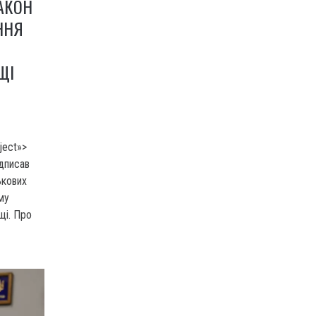
АКОН
ННЯ
ЩІ
ject»>
дписав
ькових
му
щі. Про