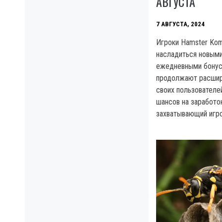
АВГУСТА
7 АВГУСТА, 2024
Игроки Hamster Kom
насладиться новыми
ежедневными бонус
продолжают расшир
своих пользователе
шансов на заработо
захватывающий игро