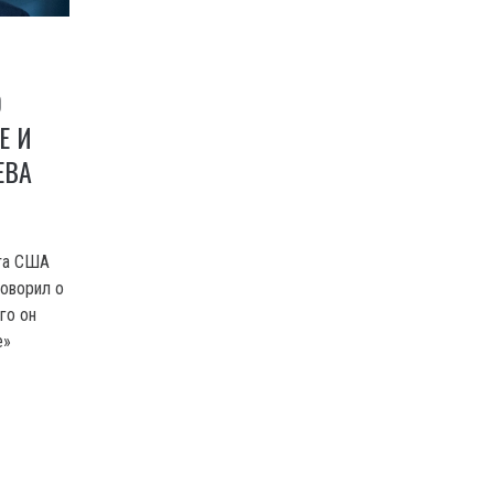
О
Е И
ЕВА
нта США
говорил о
го он
е»