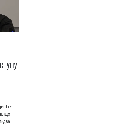
В
СТУПУ
ject»>
ів, що
а-два
к