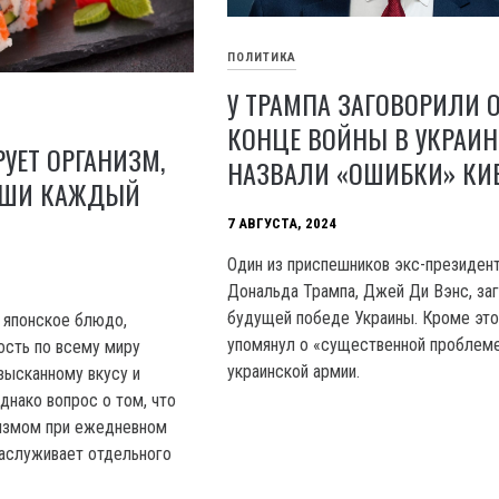
ПОЛИТИКА
У ТРАМПА ЗАГОВОРИЛИ 
КОНЦЕ ВОЙНЫ В УКРАИН
РУЕТ ОРГАНИЗМ,
НАЗВАЛИ «ОШИБКИ» КИ
СУШИ КАЖДЫЙ
7 АВГУСТА, 2024
Один из приспешников экс-президе
Дональда Трампа, Джей Ди Вэнс, за
будущей победе Украины. Кроме это
 японское блюдо,
упомянул о «существенной проблем
ость по всему миру
украинской армии.
зысканному вкусу и
днако вопрос о том, что
низмом при ежедневном
аслуживает отдельного