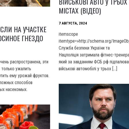
ВІЙСЬКОВІ АВТО У ТРЬОХ
МІСТАХ (ВІДЕО)
7 АВГУСТА, 2024
ЕСЛИ НА УЧАСТКЕ
itemscope
ОСИНОЕ ГНЕЗДО
itemtype=»http://schema.org/ImageOb
Служба безпеки України та
Нацполіція затримала фітнес-тренера
чень распространена, эти
який за завданням ФСБ рф підпалюва
 только ужалить
військові автомобілі у трьох […]
ртить ему урожай фруктов.
сложных способов
ых насекомых.