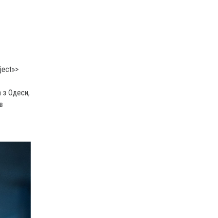
ject»>
 з Одеси,
в