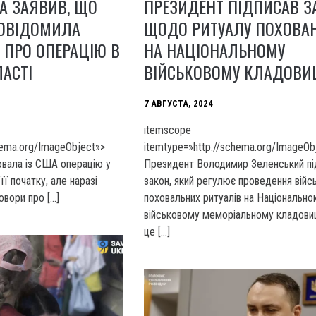
А ЗАЯВИВ, ЩО
ПРЕЗИДЕНТ ПІДПИСАВ З
ПОВІДОМИЛА
ЩОДО РИТУАЛУ ПОХОВА
 ПРО ОПЕРАЦІЮ В
НА НАЦІОНАЛЬНОМУ
ЛАСТІ
ВІЙСЬКОВОМУ КЛАДОВИ
7 АВГУСТА, 2024
itemscope
hema.org/ImageObject»>
itemtype=»http://schema.org/ImageOb
ювала із США операцію у
Президент Володимир Зеленський пі
її початку, але наразі
закон, який регулює проведення війс
овори про […]
поховальних ритуалів на Національно
військовому меморіальному кладови
це […]