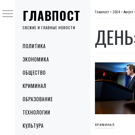
Skip
ГЛАВПОСТ
to
Главпост
>
2024
>
Август
content
ДЕНЬ
СВЕЖИЕ И ГЛАВНЫЕ НОВОСТИ
Primary
ПОЛИТИКА
Menu
ЭКОНОМИКА
ОБЩЕСТВО
КРИМИНАЛ
ОБРАЗОВАНИЕ
ТЕХНОЛОГИИ
КУЛЬТУРА
КРИМИНАЛ