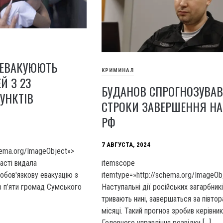
 ЕВАКУЮЮТЬ
КРИМИНАЛ
Й З 23
БУДАНОВ СПРОГНОЗУВА
УНКТІВ
СТРОКИ ЗАВЕРШЕННЯ НА
РФ
7 АВГУСТА, 2024
hema.org/ImageObject»>
асті видала
itemscope
обов'язкову евакуацію з
itemtype=»http://schema.org/ImageOb
в п’яти громад Сумського
Наступальні дії російських загарбник
тривають нині, завершаться за півтор
місяці. Такий прогноз зробив керівни
Головного управління розвідки […]