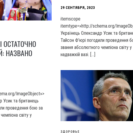
29 СЕНТЯБРЯ, 2023
itemscope
itemtype=»http://schema.org/ImageOb
Українець Олександр Усик та британ
Тайсон Ф'юрі погодили проведення б
РІ ОСТАТОЧНО
звання абсолютного чемпіона світу у
Й: НАЗВАНО
надважкій вазі. […]
hema.org/ImageObject»>
р Усик та британець
или проведення бою за
чемпіона світу у
ЗДОРОВЬЕ