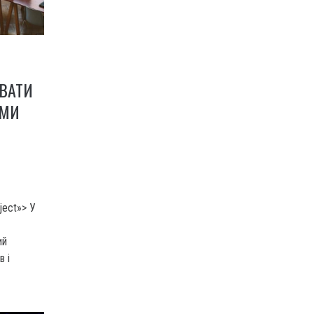
УВАТИ
РМИ
ject»> У
ий
в і