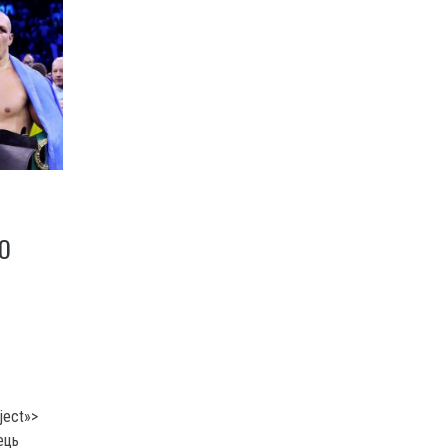
О
ject»>
ець