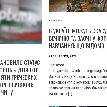
КУЛЬТУРА
В УКРАЇНІ МОЖУТЬ СКАС
ВЕЧІРНЮ ТА ЗАОЧНУ ФО
НАВЧАННЯ: ЩО ВІДОМО
29 СЕНТЯБРЯ, 2023
АНОВИЛО СТАТУС
itemscope
ВОЙНЫ» ДЛЯ ОТР
itemtype=»http://schema.org/ImageOb
ПЯТИ ГРЕЧЕСКИХ-
Верховну Раду України було внесено
законопроект під номером 10092, як
ЕРЕВОЗЧИКОВ:
пропонує припинити прийом бакалаврі
ИЧИНУ
магістрів на […]