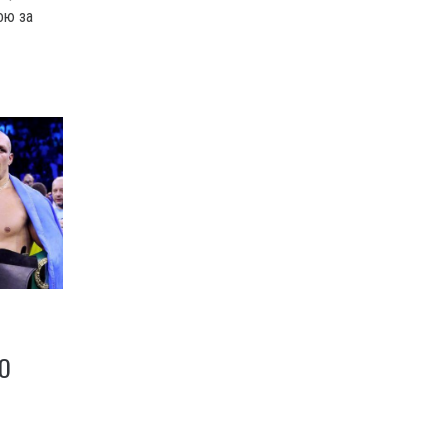
ою за
О