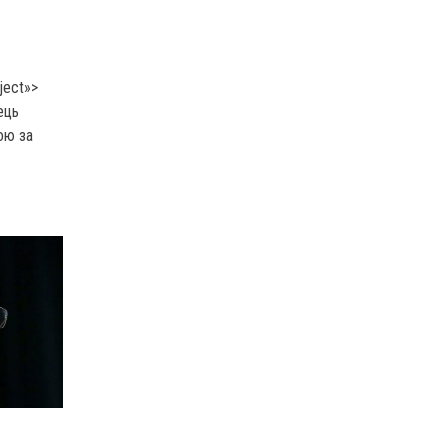
ject»>
ець
ою за