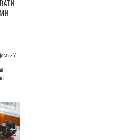
УВАТИ
РМИ
ject»> У
ий
в і