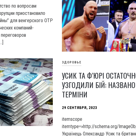
нтство по вопросам
ррупции приостановило
ойны” для венгерского ОТР
ческих компаний-
 переговоров
…]
ЗДОРОВЬЕ
УСИК ТА Ф’ЮРІ ОСТАТОЧН
УЗГОДИЛИ БІЙ: НАЗВАНО
ТЕРМІНИ
29 СЕНТЯБРЯ, 2023
itemscope
itemtype=»http://schema.org/ImageOb
Українець Олександр Усик та британ