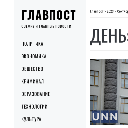
Skip
ГЛАВПОСТ
to
Главпост
>
2023
>
Сентяб
content
ДЕНЬ
СВЕЖИЕ И ГЛАВНЫЕ НОВОСТИ
Primary
ПОЛИТИКА
Menu
ЭКОНОМИКА
ОБЩЕСТВО
КРИМИНАЛ
ОБРАЗОВАНИЕ
ТЕХНОЛОГИИ
КУЛЬТУРА