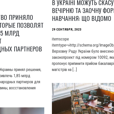
В УКРАЇНІ МОЖУТЬ СКАС
ВЕЧІРНЮ ТА ЗАОЧНУ ФО
ТВО ПРИНЯЛО
НАВЧАННЯ: ЩО ВІДОМО
ОТОРЫЕ ПОЗВОЛЯТ
29 СЕНТЯБРЯ, 2023
85 МЛРД
Т
itemscope
itemtype=»http://schema.org/ImageOb
НЫХ ПАРТНЕРОВ
Верховну Раду України було внесено
законопроект під номером 10092, як
пропонує припинити прийом бакалаврі
Украины принял решения,
магістрів на […]
ривлечь 1,85 млрд
народных партнеров для
аины, восстановления