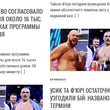
Тайсон Ф'юрі погодили проведення б
ТВО СОГЛАСОВАЛО
звання абсолютного чемпіона світу у
надважкій вазі. […]
 ОКОЛО 16 ТЫС.
МКАХ ПРОГРАММЫ
НЯ
 рамках программы
ты для почти 16 тысяч
обственных домов. Об
ер-министр […]
КРИМИНАЛ
УСИК ТА Ф’ЮРІ ОСТАТОЧН
УЗГОДИЛИ БІЙ: НАЗВАНО
ТЕРМІНИ