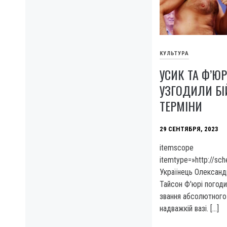
КУЛЬТУРА
УСИК ТА Ф’Ю
УЗГОДИЛИ БІ
ТЕРМІНИ
29 СЕНТЯБРЯ, 2023
itemscope
itemtype=»http://sc
Українець Олександ
Тайсон Ф'юрі погод
звання абсолютного 
надважкій вазі. […]