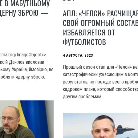
Е В МАБУТНЬОМУ
ДЕРНУ ЗБРОЮ —
АПЛ: «ЧЕЛСИ» РАСЧИЩА
СВОЙ ОГРОМНЫЙ СОСТАВ
ИЗБАВЛЯЕТСЯ ОТ
ФУТБОЛИСТОВ
hema.org/ImageObject»>
4 АВГУСТА, 2023
сій Данілов висловив
Прошлый сезон стал для «Челси» не
ьому Україна, ймовірно, не
катастрофически ужасающим в конт
робляти ядерну зброю.
результатов, но прежде всего проб
кадровом плане, который способств
другим проблемам.