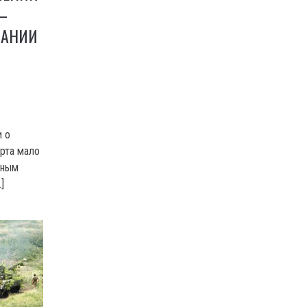
—
ВАНИИ
и о
орта мало
рным
]