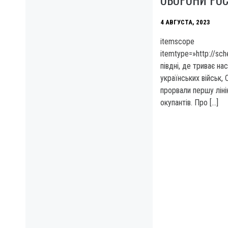
4 АВГУСТА, 2023
itemscope
itemtype=»http://sc
півдні, де триває на
українських військ,
прорвали першу ліні
окупантів. Про […]