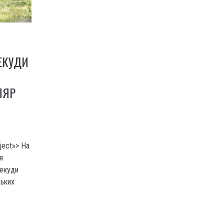
ЕКУДИ
ЛЯР
ject»> На
я
декуди
ських