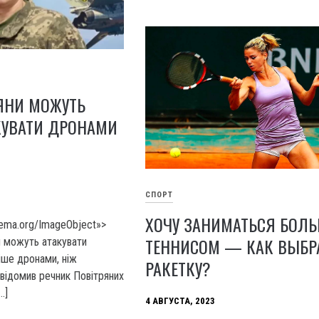
ЯНИ МОЖУТЬ
КУВАТИ ДРОНАМИ
СПОРТ
ХОЧУ ЗАНИМАТЬСЯ БОЛ
hema.org/ImageObject»>
ТЕННИСОМ — КАК ВЫБР
и можуть атакувати
іше дронами, ніж
РАКЕТКУ?
відомив речник Повітряних
…]
4 АВГУСТА, 2023