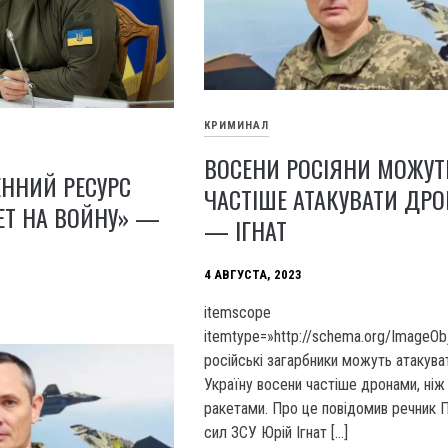
КРИМИНАЛ
ВОСЕНИ РОСІЯНИ МОЖУТ
ЕННИЙ РЕСУРС
ЧАСТІШЕ АТАКУВАТИ ДР
ЕТ НА ВОЙНУ» —
— ІГНАТ
4 АВГУСТА, 2023
itemscope
itemtype=»http://schema.org/ImageOb
російські загарбники можуть атакува
Україну восени частіше дронами, ніж
ракетами. Про це повідомив речник 
сил ЗСУ Юрій Ігнат […]