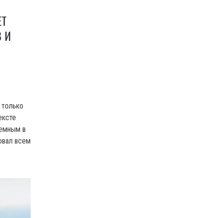
ЕТ
 И
 только
ексте
лемным в
овал всем