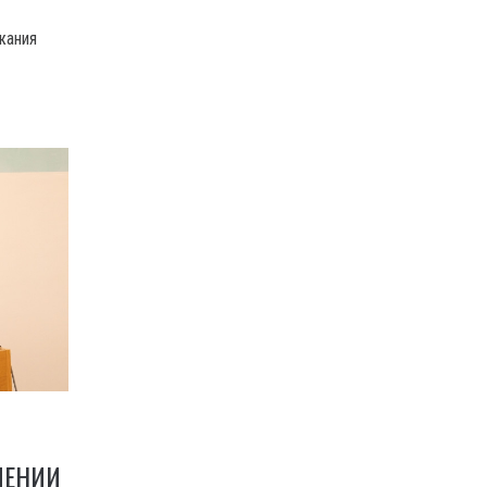
о
жания
ШЕНИИ