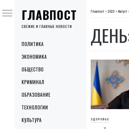
Skip
ГЛАВПОСТ
to
Главпост
>
2023
>
Август
content
ДЕНЬ
СВЕЖИЕ И ГЛАВНЫЕ НОВОСТИ
Primary
ПОЛИТИКА
Menu
ЭКОНОМИКА
ОБЩЕСТВО
КРИМИНАЛ
ОБРАЗОВАНИЕ
ТЕХНОЛОГИИ
КУЛЬТУРА
ЗДОРОВЬЕ