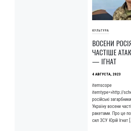
КУЛЬТУРА
ВОСЕНИ РОСІ
ЧАСТІШЕ АТА
— ІГНАТ
4 АВГУСТА, 2023
itemscope
itemtype=»http://sc
російські загарбник
Україну восени част
ракетами. Про це по
сил ЗСУ Юрій Ігнат [