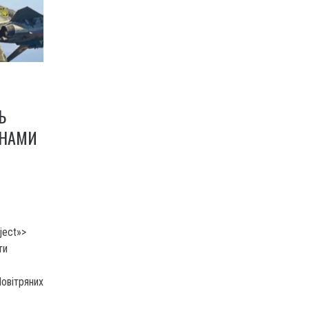
Ь
ОНАМИ
ject»>
ти
Повітряних