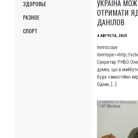
УКРАЇНА МОЖ
ЗДОРОВЬЕ
ОТРИМАТИ Я
РАЗНОЕ
ДАНІЛОВ
СПОРТ
4 АВГУСТА, 2023
itemscope
itemtype=»http://sc
Секретар РНБО Олек
думку, що в майбутн
буде самостійно ви
Однак, […]