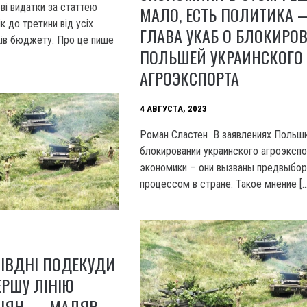
ові видатки за статтею
МАЛО, ЕСТЬ ПОЛИТИКА 
к до третини від усіх
ГЛАВА УКАБ О БЛОКИРО
ків бюджету. Про це пише
ПОЛЬШЕЙ УКРАИНСКОГО
АГРОЭКСПОРТА
4 АВГУСТА, 2023
Роман Сластен В заявлениях Польш
блокировании украинского агроэксп
экономики – они вызваны предвыбо
процессом в стране. Такое мнение […
ПІВДНІ ПОДЕКУДИ
РШУ ЛІНІЮ
СІЯН — МАЛЯР