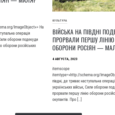
КУЛЬТУРА
hema.org/ImageObject»> На
ВІЙСЬКА НА ПІВДНІ ПОД
ступальна операція
ПРОРВАЛИ ПЕРШУ ЛІНІЮ
 Сили оборони подекуди
ОБОРОНИ РОСІЯН — МА
ю оборони російських
4 АВГУСТА, 2023
itemscope
itemtype=»http://schema.org/ImageOb
півдні, де триває наступальна операці
українських військ, Сили оборони по
прорвали першу лінію оборони росій
окупантів. Про […]