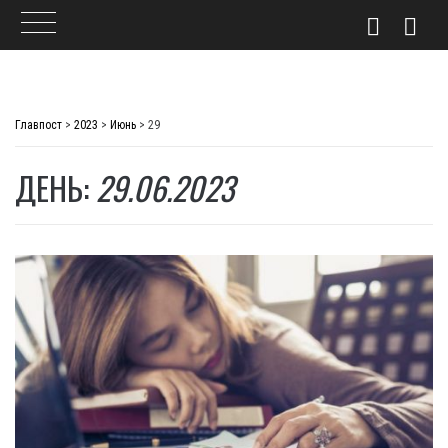
Skip
to
Главпост
>
2023
>
Июнь
>
29
content
ДЕНЬ:
29.06.2023