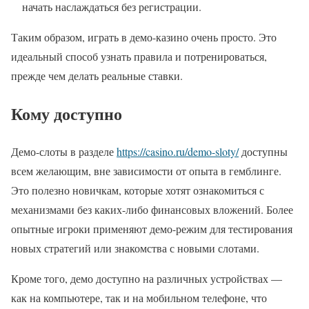
начать наслаждаться без регистрации.
Таким образом, играть в демо-казино очень просто. Это
идеальный способ узнать правила и потренироваться,
прежде чем делать реальные ставки.
Кому доступно
Демо-слоты в разделе
https://casino.ru/demo-sloty/
доступны
всем желающим, вне зависимости от опыта в гемблинге.
Это полезно новичкам, которые хотят ознакомиться с
механизмами без каких-либо финансовых вложений. Более
опытные игроки применяют демо-режим для тестирования
новых стратегий или знакомства с новыми слотами.
Кроме того, демо доступно на различных устройствах —
как на компьютере, так и на мобильном телефоне, что