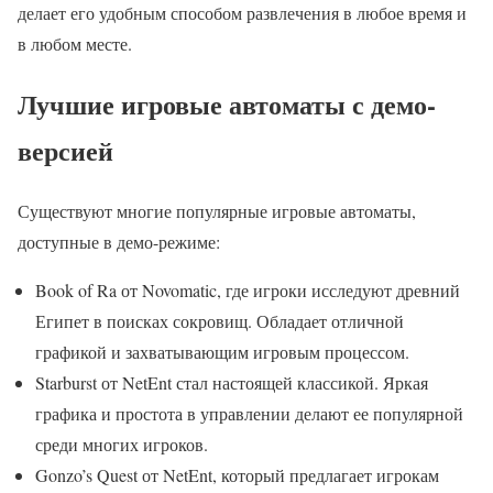
делает его удобным способом развлечения в любое время и
в любом месте.
Лучшие игровые автоматы с демо-
версией
Существуют многие популярные игровые автоматы,
доступные в демо-режиме:
Book of Ra от Novomatic, где игроки исследуют древний
Египет в поисках сокровищ. Обладает отличной
графикой и захватывающим игровым процессом.
Starburst от NetEnt стал настоящей классикой. Яркая
графика и простота в управлении делают ее популярной
среди многих игроков.
Gonzo’s Quest от NetEnt, который предлагает игрокам