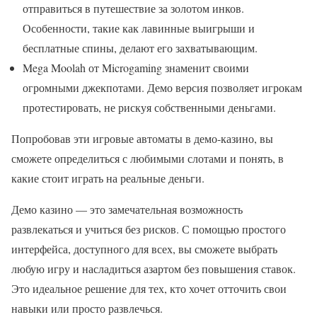
отправиться в путешествие за золотом инков.
Особенности, такие как лавинные выигрыши и
бесплатные спины, делают его захватывающим.
Mega Moolah от Microgaming знаменит своими
огромными джекпотами. Демо версия позволяет игрокам
протестировать, не рискуя собственными деньгами.
Попробовав эти игровые автоматы в демо-казино, вы
сможете определиться с любимыми слотами и понять, в
какие стоит играть на реальные деньги.
Демо казино — это замечательная возможность
развлекаться и учиться без рисков. С помощью простого
интерфейса, доступного для всех, вы сможете выбрать
любую игру и насладиться азартом без повышения ставок.
Это идеальное решение для тех, кто хочет отточить свои
навыки или просто развлечься.