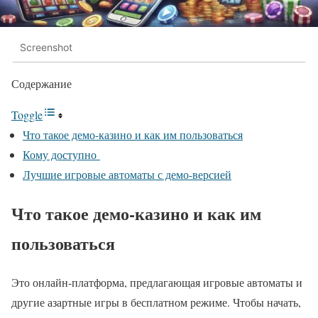
Screenshot
Содержание
Toggle
Что такое демо-казино и как им пользоваться
Кому доступно
Лучшие игровые автоматы с демо-версией
Что такое демо-казино и как им
пользоваться
Это онлайн-платформа, предлагающая игровые автоматы и
другие азартные игры в бесплатном режиме. Чтобы начать,