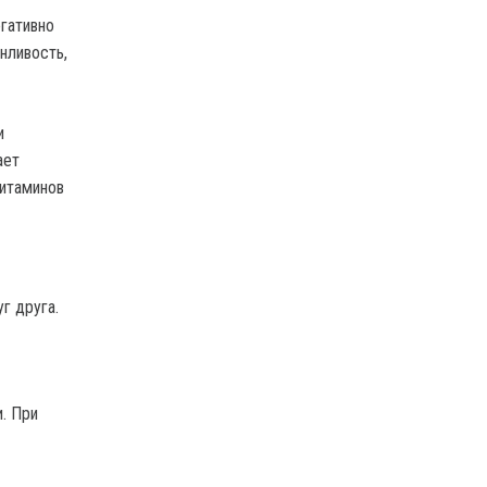
егативно
нливость,
и
ает
витаминов
г друга.
. При