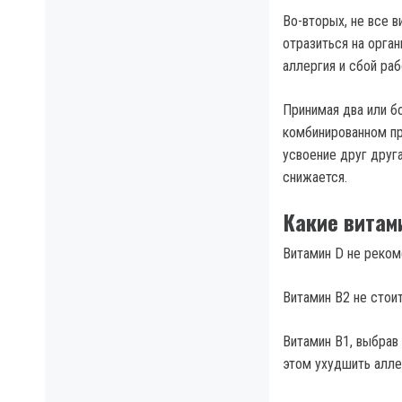
Во-вторых, не все 
отразиться на орга
аллергия и сбой ра
Принимая два или б
комбинированном пр
усвоение друг друг
снижается.
Какие витам
Витамин D не реком
Витамин В2 не стоит
Витамин В1, выбрав
этом ухудшить алл