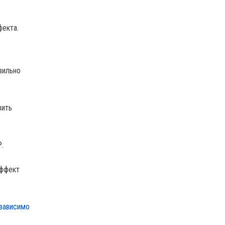
фекта.
вильно
вить
.
эффект
езависимо