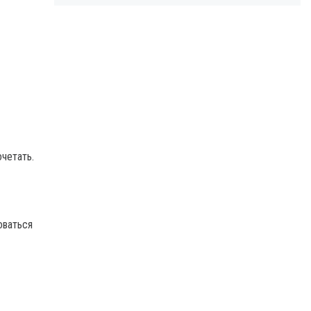
четать.
оваться