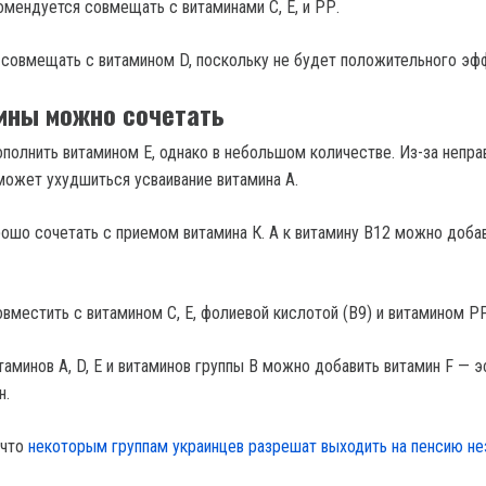
омендуется совмещать с витаминами С, Е, и РР.
 совмещать с витамином D, поскольку не будет положительного эф
ины можно сочетать
полнить витамином Е, однако в небольшом количестве. Из-за непра
может ухудшиться усваивание витамина А.
рошо сочетать с приемом витамина К. А к витамину В12 можно доба
вместить с витамином С, Е, фолиевой кислотой (В9) и витамином РР
таминов А, D, Е и витаминов группы В можно добавить витамин F — 
н.
 что
некоторым группам украинцев разрешат выходить на пенсию н