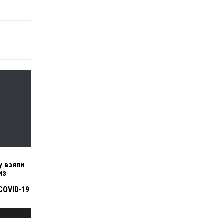
у взяли
из
COVID-19