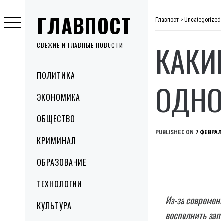
Skip
ГЛАВПОСТ
to
Главпост
>
Uncategorized
content
КАКИ
СВЕЖИЕ И ГЛАВНЫЕ НОВОСТИ
Primary
ПОЛИТИКА
Menu
ОДНО
ЭКОНОМИКА
ОБЩЕСТВО
PUBLISHED ON
7 ФЕВРАЛ
КРИМИНАЛ
ОБРАЗОВАНИЕ
ТЕХНОЛОГИИ
Из-за современ
КУЛЬТУРА
восполнить зап