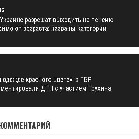
us
 Украине разрешат выходить на пенсию
us
симо от возраста: названы категории
 одежде красного цвета»: в ГБР
ментировали ДТП с участием Трухина
 КОММЕНТАРИЙ