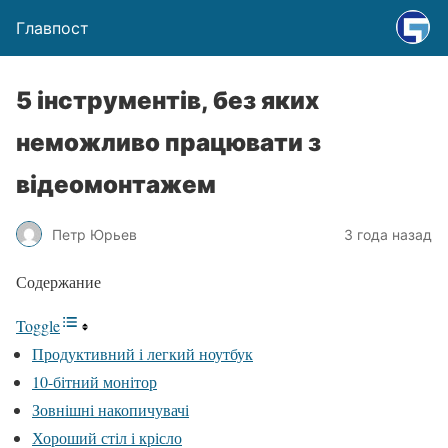
Главпост
5 інструментів, без яких
неможливо працювати з
відеомонтажем
Петр Юрьев
3 года назад
Содержание
Toggle
Продуктивний і легкий ноутбук
10-бітний монітор
Зовнішні накопичувачі
Хороший стіл і крісло