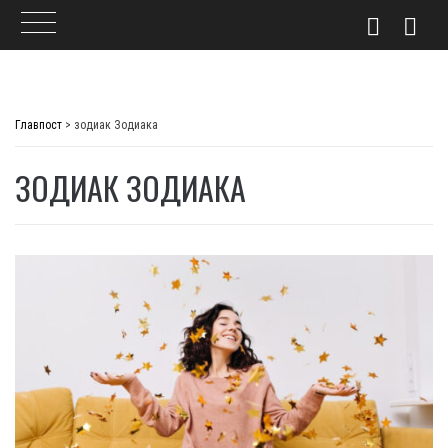
Skip
to
Главпост
>
зодиак Зодиака
content
ЗОДИАК ЗОДИАКА